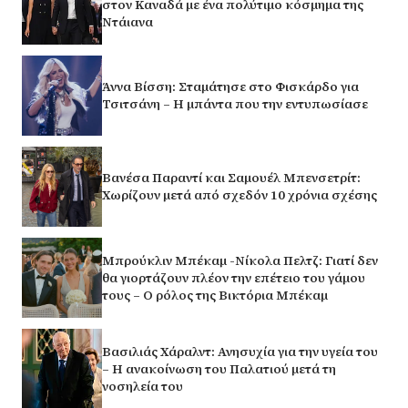
στον Καναδά με ένα πολύτιμο κόσμημα της
Ντάιανα
Άννα Βίσση: Σταμάτησε στο Φισκάρδο για
Τσιτσάνη – Η μπάντα που την εντυπωσίασε
Βανέσα Παραντί και Σαμουέλ Μπενσετρίτ:
Χωρίζουν μετά από σχεδόν 10 χρόνια σχέσης
Μπρούκλιν Μπέκαμ -Νίκολα Πελτζ: Γιατί δεν
θα γιορτάζουν πλέον την επέτειο του γάμου
τους – Ο ρόλος της Βικτόρια Μπέκαμ
Βασιλιάς Χάραλντ: Ανησυχία για την υγεία του
– Η ανακοίνωση του Παλατιού μετά τη
νοσηλεία του