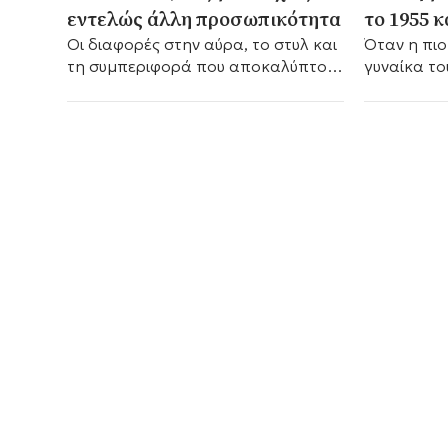
εντελώς άλλη προσωπικότητα
το 1955 
Οι διαφορές στην αύρα, το στυλ και
Όταν η πι
τη συμπεριφορά που αποκαλύπτουν
γυναίκα το
ότι ο ζωδιακός κύκλος κρύβει
Χόλιγουντ.
πολλές αποχρώσεις.