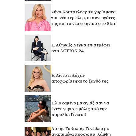
Ζήνα Κουτσελίνη: Τα γυρίσματα
του νέου τρέιλερ, οι συνεργάτες
της και το νέο σκηνικό στο Star
Η Αθηναΐς Νέγκα επιστρέφει
στο ACTION 24
Η Λίντσει Λόχαν
αποχωρίστηκε το ξανθό της
Ηλιοκαμένο μακιγιάζ σαν να
έχετε γυρίσει μόλις από την
παραλία; Γίνεται!
Λάκης Γαβαλάς: Γενέθλια με
αγαπημένα πρόσωπα, λάμψη