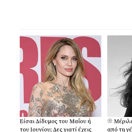
Είσαι Δίδυμος του Μαΐου ή
Μέριλι
του Ιουνίου; Δες γιατί έχεις
από τη γέ