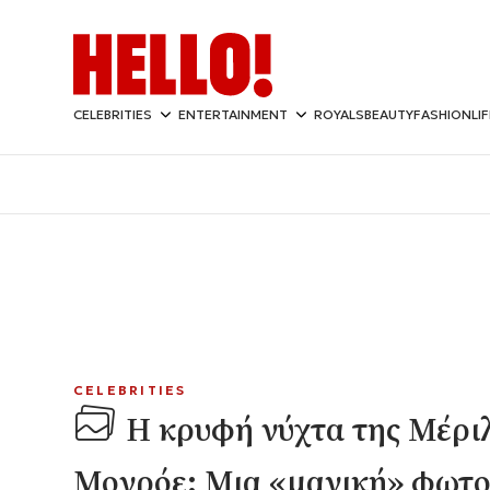
CELEBRITIES
ENTERTAINMENT
ROYALS
BEAUTY
FASHION
LI
CELEBRITIES
Η κρυφή νύχτα της Μέρι
Μονρόε: Μια «μαγική» φωτ