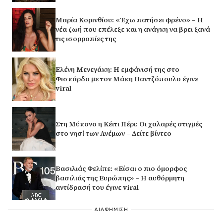
Μαρία Κορινθίου: «Έχω πατήσει φρένο» – Η
νέα ζωή που επέλεξε και η ανάγκη να βρει ξανά
τις ισορροπίες της
Ελένη Μενεγάκη: Η εμφάνισή της στο
Φισκάρδο με τον Μάκη Παντζόπουλο έγινε
viral
Στη Μύκονο η Κέιτι Πέρι: Οι χαλαρές στιγμές
στο νησί των Ανέμων – Δείτε βίντεο
Βασιλιάς Φελίπε: «Είσαι ο πιο όμορφος
βασιλιάς της Ευρώπης» – Η αυθόρμητη
αντίδρασή του έγινε viral
ΔΙΑΦΗΜΙΣΗ