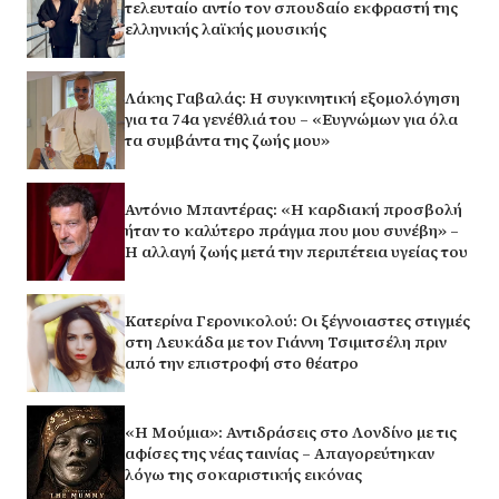
τελευταίο αντίο τον σπουδαίο εκφραστή της
ελληνικής λαϊκής μουσικής
Λάκης Γαβαλάς: Η συγκινητική εξομολόγηση
για τα 74α γενέθλιά του – «Ευγνώμων για όλα
τα συμβάντα της ζωής μου»
Αντόνιο Μπαντέρας: «Η καρδιακή προσβολή
ήταν το καλύτερο πράγμα που μου συνέβη» –
Η αλλαγή ζωής μετά την περιπέτεια υγείας του
Κατερίνα Γερονικολού: Οι ξέγνοιαστες στιγμές
στη Λευκάδα με τον Γιάννη Τσιμιτσέλη πριν
από την επιστροφή στο θέατρο
«Η Μούμια»: Αντιδράσεις στο Λονδίνο με τις
αφίσες της νέας ταινίας – Απαγορεύτηκαν
λόγω της σοκαριστικής εικόνας