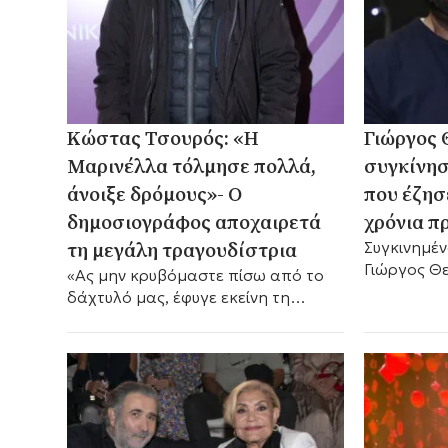
Κώστας Τσουρός: «Η
Γιώργος 
Μαρινέλλα τόλμησε πολλά,
συγκίνησ
άνοιξε δρόμους»- Ο
που έζησ
δημοσιογράφος αποχαιρετά
χρόνια πρ
τη μεγάλη τραγουδίστρια
Συγκινημέν
Γιώργος Θ
«Ας μην κρυβόμαστε πίσω από το
τη Μαρινέ
δάχτυλό μας, έφυγε εκείνη τη
μια προσω
μοιραία νύχτα στο Ηρώδειο». Όσα
σημάδεψε τ
είπε ο παρουσιαστής.
λόγια της 
σήμερα.