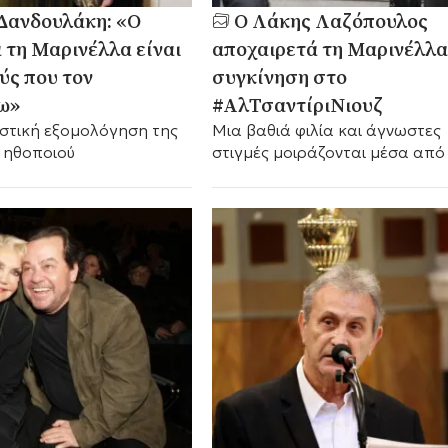
Δανδουλάκη: «Ο
Ο Λάκης Λαζόπουλος
α τη Μαρινέλλα είναι
αποχαιρετά τη Μαρινέλλα
ύς που τον
συγκίνηση στο
ω»
#ΑλΤσαντίριΝιουζ
ιστική εξομολόγηση της
Μια βαθιά φιλία και άγνωστες
 ηθοποιού
στιγμές μοιράζονται μέσα από
λόγια του αγαπημένου καλλιτ