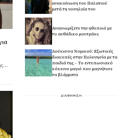
ανακοίνωση του Παλατιού
μετά τη νοσηλεία του
Αναγνωρίζετε την ηθοποιό με
το αυθάδικο μουτράκι;
για
Δούκισσα Νομικού: Εξωτικές
διακοπές στην Πολυνησία με τα
παιδιά της – Το εντυπωσιακό
ης
κόκκινο μαγιό που μαγνήτισε
ε η
τα βλέμματα
ύσε
ΔΙΑΦΗΜΙΣΗ