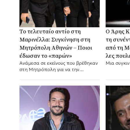
Το τελευταίο αντίο στη
Ο Άρης Κ
Μαρινέλλα: Συγκίνηση στη
τη συνέν
Μητρόπολη Αθηνών – Ποιοι
από τη Μ
έδωσαν το «παρών»
λες πουλ
Ανάμεσα σε εκείνους που βρέθηκαν
Μια συγκι
στη Μητρόπολη για να την
αποχαιρετήσουν, ήταν και γνωστά
πρόσωπα της μουσικής σκηνής.