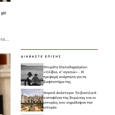
 με
 τα
έχνη
ΔΙΑΒΑΣΤΕ ΕΠΙΣΗΣ
Ντορέτα Παπαδημητρίου:
«Ολίβια, σ’ αγαπώ» – Η
τρυφερή ανάρτηση για τη
βαφτιστήρα της
Θερινά Ανάκτορα: Τα βασιλικά
καταφύγια της Ευρώπης και οι
ιστορίες που σημάδεψαν την
ιστορία