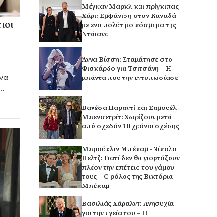
Μέγκαν Μαρκλ και πρίγκιπας
Χάρι: Εμφάνιση στον Καναδά
ιοι
με ένα πολύτιμο κόσμημα της
Ντάιανα
υ
Άννα Βίσση: Σταμάτησε στο
Φισκάρδο για Τσιτσάνη – Η
άνα
μπάντα που την εντυπωσίασε
ήθησε
Βανέσα Παραντί και Σαμουέλ
Μπενσετρίτ: Χωρίζουν μετά
από σχεδόν 10 χρόνια σχέσης
Μπρούκλιν Μπέκαμ -Νίκολα
Πελτζ: Γιατί δεν θα γιορτάζουν
πλέον την επέτειο του γάμου
τους – Ο ρόλος της Βικτόρια
Μπέκαμ
Βασιλιάς Χάραλντ: Ανησυχία
για την υγεία του – Η