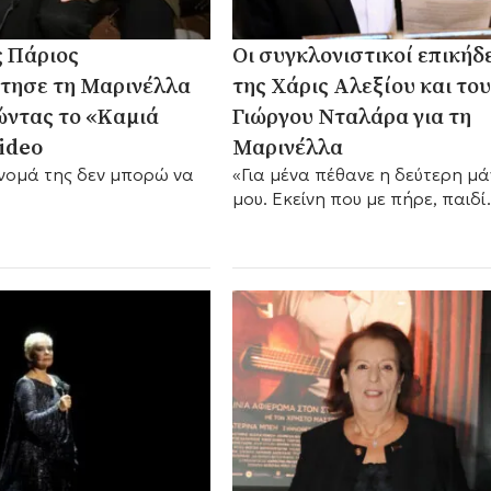
ς Πάριος
Οι συγκλονιστικοί επικήδε
τησε τη Μαρινέλλα
της Χάρις Αλεξίου και το
ντας το «Καμιά
Γιώργου Νταλάρα για τη
ideo
Μαρινέλλα
νομά της δεν μπορώ να
«Για μένα πέθανε η δεύτερη μ
μου. Εκείνη που με πήρε, παιδί
σχεδόν, από το χέρι και με βο
να σταθώ στα πόδια μου».