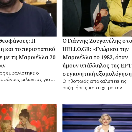
Θεοφάνους: Η
Ο Γιάννης Ζουγανέλης στ
η και το περιστατικό
HELLO.GR: «Γνώρισα την
ε με τη Μαρινέλλα 20
Μαρινέλλα το 1982, όταν
ιν
ήμουν υπάλληλος της ΕΡΤ
συγκινητική εξομολόγηση
ος εμφανίστηκε ο
εοφάνους μιλώντας για
Ο ηθοποιός αποκαλύπτει τις
λλα, αποκαλύπτοντας
συζητήσεις που είχε με την
πική στιγμή που
Μαρινέλλα προκειμένου να
η σχέση τους και τα
ανεβάσουν ένα μιούζικαλ στο
που κουβαλά μέχρι
Παλλάς, αλλά και αυτό που δε
ξεχάσει ποτέ