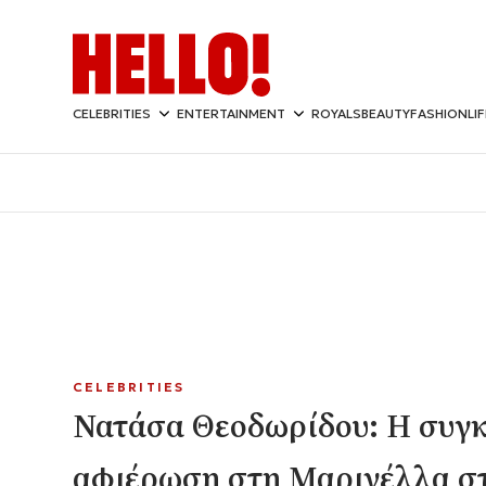
CELEBRITIES
ENTERTAINMENT
ROYALS
BEAUTY
FASHION
LI
CELEBRITIES
Νατάσα Θεοδωρίδου: Η συγκ
αφιέρωση στη Μαρινέλλα στ