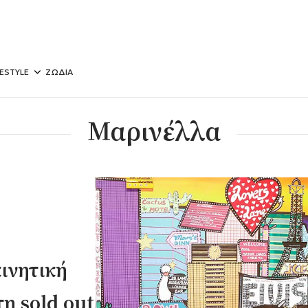
FESTYLE
ΖΩΔΙΑ
Μαρινέλλα
ινητική
η sold out