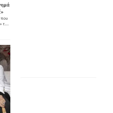
νημά
έ»
 που
» του