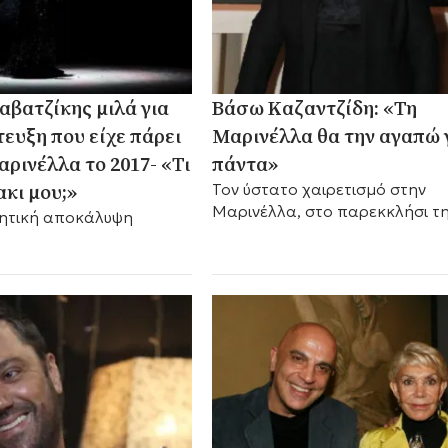
αβατζίκης μιλά για
Βάσω Καζαντζίδη: «Τη
τευξη που είχε πάρει
Μαρινέλλα θα την αγαπώ 
αρινέλλα το 2017- «Τι
πάντα»
ακι μου;»
Τον ύστατο χαιρετισμό στην
Μαρινέλλα, στο παρεκκλήσι τ
νητική αποκάλυψη
Μητρόπολης Αθηνών παρέδωσ
Βάσω Καζαντζίδη. Η χήρα του
μεγάλου τραγουδιστή διατηρο
τις πιο...