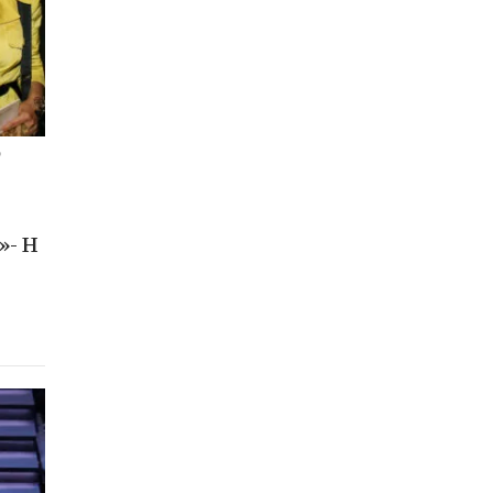
ο
»- Η
ν θα