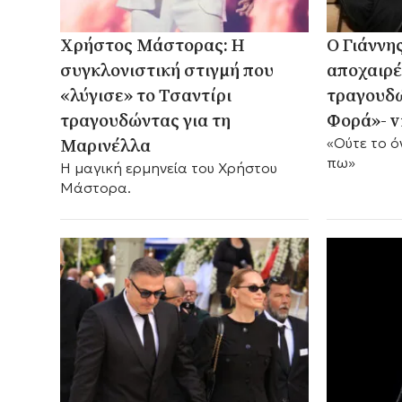
Χρήστος Μάστορας: Η
Ο Γιάννη
συγκλονιστική στιγμή που
αποχαιρέ
«λύγισε» το Τσαντίρι
τραγουδώ
τραγουδώντας για τη
Φορά»- v
Μαρινέλλα
«Ούτε το ό
πω»
Η μαγική ερμηνεία του Χρήστου
Μάστορα.