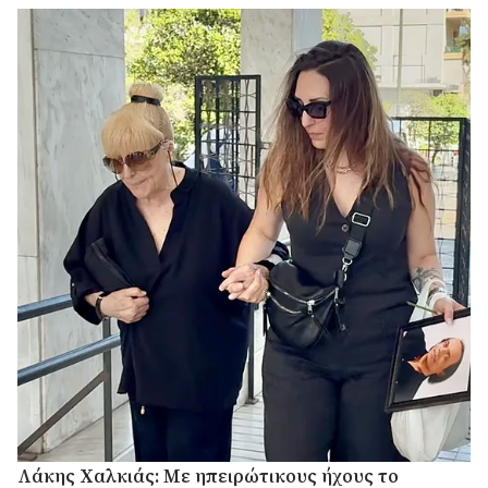
Λάκης Χαλκιάς: Με ηπειρώτικους ήχους το