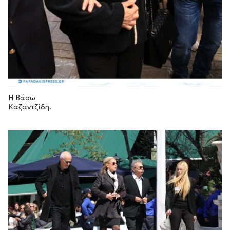
Η Βάσω
Καζαντζίδη.