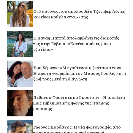
Οι 5 κανόνες που ακολουθεί η Τζένιφερ Λόπεζ
και είναι κούκλα στα 57 της
Η Δανάη Παππά απολαμβάνει τις διακοπές
της στην Εύβοια: «Κανένα πρέπει, μόνο
τζιτζίκια»
Έμα Χέμινγκ: «Με γοήτευσε η ζεστασιά του» –
Η πρώτη γνωριμία με τον Μπρους Γουίλις και η
ζωή τους μετά τη διάγνωση
Πέθανε ο Φραντσέσκο Γκουτσίνι – Η απώλεια
μιας εμβληματικής φωνής της ιταλικής
μουσικής
Γιώργος Παράσχος: Η νέα φωτογραφία από
το νοσοκομείο και η συγκλονιστική