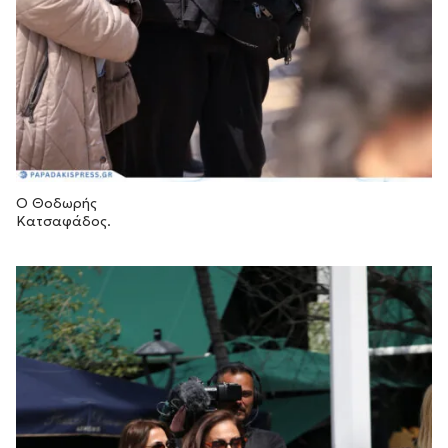
Ο Θοδωρής
Κατσαφάδος.