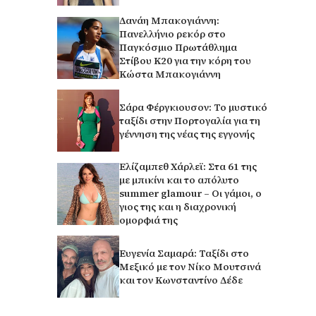
Δανάη Μπακογιάννη:
Πανελλήνιο ρεκόρ στο
Παγκόσμιο Πρωτάθλημα
Στίβου Κ20 για την κόρη του
Κώστα Μπακογιάννη
Σάρα Φέργκιουσον: Το μυστικό
ταξίδι στην Πορτογαλία για τη
γέννηση της νέας της εγγονής
Ελίζαμπεθ Χάρλεϊ: Στα 61 της
με μπικίνι και το απόλυτο
summer glamour – Οι γάμοι, ο
γιος της και η διαχρονική
ομορφιά της
Ευγενία Σαμαρά: Ταξίδι στο
Μεξικό με τον Νίκο Μουτσινά
και τον Κωνσταντίνο Δέδε