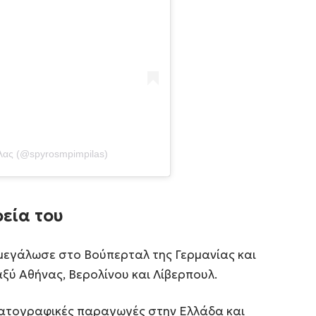
λας (@spyrosmpimpilas)
εία του
μεγάλωσε στο Βούπερταλ της Γερμανίας και
αξύ Αθήνας, Βερολίνου και Λίβερπουλ.
ηματογραφικές παραγωγές στην Ελλάδα και