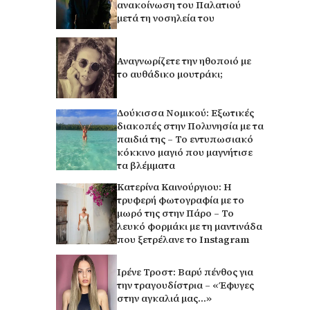
ανακοίνωση του Παλατιού
μετά τη νοσηλεία του
Αναγνωρίζετε την ηθοποιό με
το αυθάδικο μουτράκι;
Δούκισσα Νομικού: Εξωτικές
διακοπές στην Πολυνησία με τα
παιδιά της – Το εντυπωσιακό
κόκκινο μαγιό που μαγνήτισε
τα βλέμματα
Κατερίνα Καινούργιου: Η
τρυφερή φωτογραφία με το
μωρό της στην Πάρο – Το
λευκό φορμάκι με τη μαντινάδα
που ξετρέλανε το Instagram
Ιρένε Τροστ: Βαρύ πένθος για
την τραγουδίστρια – «Έφυγες
στην αγκαλιά μας…»