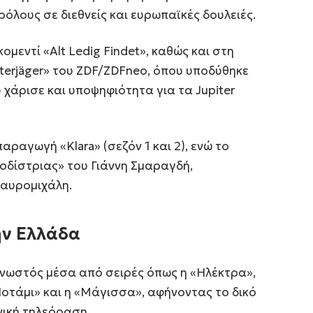
ρόλους σε διεθνείς και ευρωπαϊκές δουλειές.
ομεντί «Alt Ledig Findet», καθώς και στη
sterjäger» του ZDF/ZDFneo, όπου υποδύθηκε
 χάρισε και υποψηφιότητα για τα Jupiter
αραγωγή «Klara» (σεζόν 1 και 2), ενώ το
οδίστριας» του Γιάννη Σμαραγδή,
αυρομιχάλη.
ην Ελλάδα
 γνωστός μέσα από σειρές όπως η «Ηλέκτρα»,
Ποτάμι» και η «Μάγισσα», αφήνοντας το δικό
ική τηλεόραση.