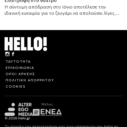
επιστροφή στο θέατρο
Η σύντομη απόδραση στο Ιόνιο αποτέλεσε την
ιδανική ευκαιρία για το ζευγάρι να απολαύσει λίγες
ημέρες ξεκούρασης.
ΤΑΥΤΟΤΗΤΑ
ΕΠΙΚΟΙΝΩΝΙΑ
ΟΡΟΙ ΧΡΗΣΗΣ
ΠΟΛΙΤΙΚΗ ΑΠΟΡΡΗΤΟΥ
COOKIES
© 2026 hello.gr
Το σύνολο του περιεχομένου και των υπηρεσιών του hello.gr