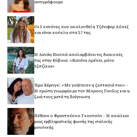
αντιγράψουμε
Οι 5 κανόνες που ακολουθεί η Τζένιφερ Λόπεζ
και είναι κούκλα στα 57 της
Η Δανάη Παππά απολαμβάνει τις διακοπές
της στην Εύβοια: «Κανένα πρέπει, μόνο
τζιτζίκια»
Έμα Χέμινγκ: «Με γοήτευσε η ζεστασιά του» –
Η πρώτη γνωριμία με τον Μπρους Γουίλις και η
ζωή τους μετά τη διάγνωση
Πέθανε ο Φραντσέσκο Γκουτσίνι – Η απώλεια
μιας εμβληματικής φωνής της ιταλικής
μουσικής