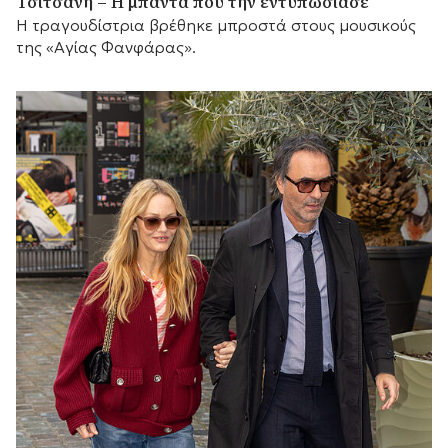
Τσιτσάνη – Η μπάντα που την εντυπωσίασε
Η τραγουδίστρια βρέθηκε μπροστά στους μουσικούς
της «Αγίας Φανφάρας».