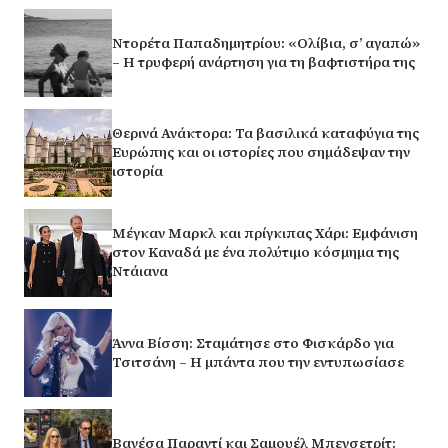
Ντορέτα Παπαδημητρίου: «Ολίβια, σ’ αγαπώ»
– Η τρυφερή ανάρτηση για τη βαφτιστήρα της
Θερινά Ανάκτορα: Τα βασιλικά καταφύγια της
Ευρώπης και οι ιστορίες που σημάδεψαν την
ιστορία
Μέγκαν Μαρκλ και πρίγκιπας Χάρι: Εμφάνιση
στον Καναδά με ένα πολύτιμο κόσμημα της
Ντάιανα
Άννα Βίσση: Σταμάτησε στο Φισκάρδο για
Τσιτσάνη – Η μπάντα που την εντυπωσίασε
Βανέσα Παραντί και Σαμουέλ Μπενσετρίτ: