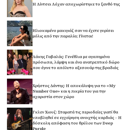
Η Λίντσει Λόχαν αποχωρίστηκε το ξανθό της
Ηλιοκαμένο μακιγιάζ σαν να έχετε γυρίσει
μόλις από την παραλία; Γίνεται!
Λάκης Γαβαλάς: Γενέθλια με αγαπημένα
πρόσωπα, λάμψη και ένα ανατρεπτικό δώρο
που έγινε το απόλυτο αξεσουάρ της βραδιάς
Χρήστος Δάντης: Η αποκάλυψη για το «My
Number One» και η πικρία του για την
αχαριστία στον χώρο
Γκλεν Χιουζ: Σταματά τις περιοδείες γιατί θα
υποβληθεί σε εγχείρηση ανοιχτής καρδιάς – Η
δύσκολη απόφαση του θρύλου των Deep
Purple