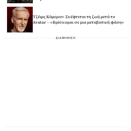
Τζέιμς Κάμερον: Σκέφτεται τη ζωή μετά το
Avatar – «Βρίσκομαι σε μια μεταβατική φάση»
ΔΙΑΦΗΜΙΣΗ