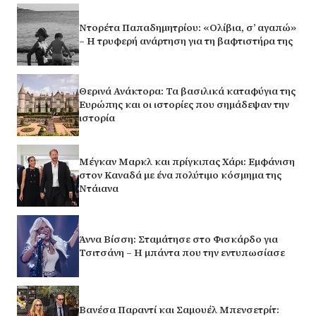
Ντορέτα Παπαδημητρίου: «Ολίβια, σ’ αγαπώ»
– Η τρυφερή ανάρτηση για τη βαφτιστήρα της
Θερινά Ανάκτορα: Τα βασιλικά καταφύγια της
Ευρώπης και οι ιστορίες που σημάδεψαν την
ιστορία
Μέγκαν Μαρκλ και πρίγκιπας Χάρι: Εμφάνιση
στον Καναδά με ένα πολύτιμο κόσμημα της
Ντάιανα
Άννα Βίσση: Σταμάτησε στο Φισκάρδο για
Τσιτσάνη – Η μπάντα που την εντυπωσίασε
Βανέσα Παραντί και Σαμουέλ Μπενσετρίτ: