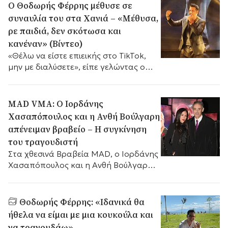
Ο Θοδωρής Φέρρης μέθυσε σε
συναυλία του στα Χανιά – «Μέθυσα,
ρε παιδιά, δεν σκότωσα και
κανέναν» (Βίντεο)
«Θέλω να είστε επιεικής στο TikTok,
μην με διαλύσετε», είπε γελώντας ο
τραγουδιστής.
MAD VMA: Ο Ιορδάνης
Χασαπόπουλος και η Ανθή Βούλγαρη
απένειμαν βραβείο – Η συγκίνηση
του τραγουδιστή
Στα χθεσινά Βραβεία MAD, ο Ιορδάνης
Χασαπόπουλος και η Ανθή Βούλγαρη
απένειμαν το βραβείο του καλύτερου
λαϊκού καλλιτέχνη.
Θοδωρής Φέρρης: «Ιδανικά θα
ήθελα να είμαι με μια κουκούλα και
να τραγουδάω»