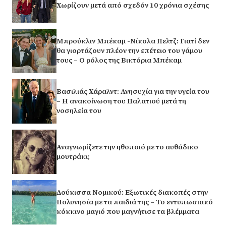
Χωρίζουν μετά από σχεδόν 10 χρόνια σχέσης
Μπρούκλιν Μπέκαμ -Νίκολα Πελτζ: Γιατί δεν
θα γιορτάζουν πλέον την επέτειο του γάμου
τους – Ο ρόλος της Βικτόρια Μπέκαμ
Βασιλιάς Χάραλντ: Ανησυχία για την υγεία του
– Η ανακοίνωση του Παλατιού μετά τη
νοσηλεία του
Αναγνωρίζετε την ηθοποιό με το αυθάδικο
μουτράκι;
Δούκισσα Νομικού: Εξωτικές διακοπές στην
Πολυνησία με τα παιδιά της – Το εντυπωσιακό
κόκκινο μαγιό που μαγνήτισε τα βλέμματα