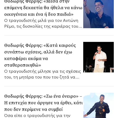
Θοδωρής Φέρρης: «Μέσα στην
επόμενη δεκαετία θα ήθελα να κάνω
οικογένεια και ένα ή δυο παιδιά»
Ο τραγουδιστής μιλά για τον Αντώνη
Ρέμο, τις δυσκολίες της καριέρας του,
τη βοήθεια από ψυχολόγο και
αποκαλύπτει ότι θέλει να δημιουργήσει
οικογένεια.
Θοδωρής Φέρρης: «Κατά καιρούς
συνάπτω σχέσεις, αλλά δεν έχω
καταφέρει ακόμα να
σταθεροποιηθώ»
Ο τραγουδιστής μίλησε για τις σχέσεις
του, τη μητέρα του που του ζητά να
κάνει παιδί και την αγάπη που δέχεται
καθημερινά από τον κόσμο.
Θοδωρής Φέρρης: «Ζω ένα όνειρο» –
Η επιτυχία που άργησε να έρθει, κάτι
που δεν περίμενε να συμβεί
Όσα είπε ο τραγουδιστής για την