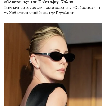
«Οδύσσειας» του Κρίστοφερ Νόλαν
Στην κινηματογραφική μεταφορά της «Οδύσσειας», η
Άν Χάθαγουεϊ υποδύεται την Πηνελόπη.