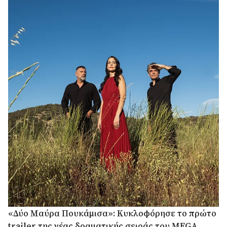
«Δύο Μαύρα Πουκάμισα»: Κυκλοφόρησε το πρώτο
trailer της νέας δραματικής σειράς του MEGA