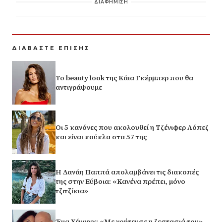
ΔΙΑΦΗΜΙΣΗ
ΔΙΑΒΑΣΤΕ ΕΠΙΣΗΣ
Το beauty look της Κάια Γκέρμπερ που θα
αντιγράψουμε
Οι 5 κανόνες που ακολουθεί η Τζένιφερ Λόπεζ
και είναι κούκλα στα 57 της
Η Δανάη Παππά απολαμβάνει τις διακοπές
της στην Εύβοια: «Κανένα πρέπει, μόνο
τζιτζίκια»
Έμα Χέμινγκ: «Με γοήτευσε η ζεστασιά του» –