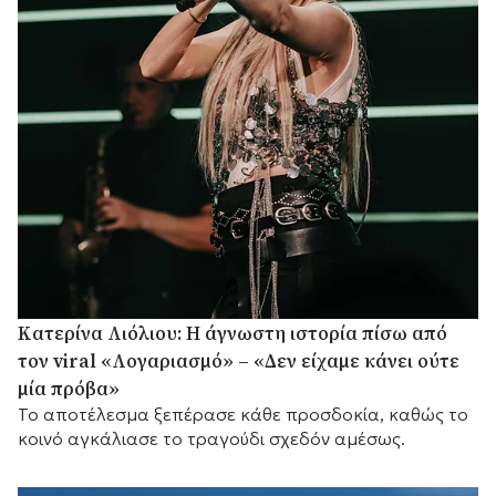
Κατερίνα Λιόλιου: Η άγνωστη ιστορία πίσω από
τον viral «Λογαριασμό» – «Δεν είχαμε κάνει ούτε
μία πρόβα»
Το αποτέλεσμα ξεπέρασε κάθε προσδοκία, καθώς το
κοινό αγκάλιασε το τραγούδι σχεδόν αμέσως.