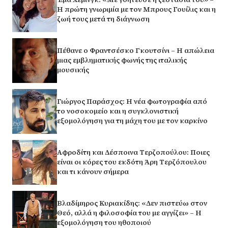
Η πρώτη γνωριμία με τον Μπρους Γουίλις και η
ζωή τους μετά τη διάγνωση
Πέθανε ο Φραντσέσκο Γκουτσίνι – Η απώλεια
μιας εμβληματικής φωνής της ιταλικής
μουσικής
Γιώργος Παράσχος: Η νέα φωτογραφία από
το νοσοκομείο και η συγκλονιστική
εξομολόγηση για τη μάχη του με τον καρκίνο
Αφροδίτη και Δέσποινα Τερζοπούλου: Ποιες
είναι οι κόρες του εκδότη Άρη Τερζόπουλου
και τι κάνουν σήμερα
Βλαδίμηρος Κυριακίδης: «Δεν πιστεύω στον
Θεό, αλλά η φιλοσοφία του με αγγίζει» – Η
εξομολόγηση του ηθοποιού