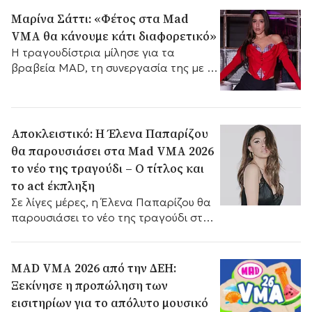
Μαρίνα Σάττι: «Φέτος στα Mad
VMA θα κάνουμε κάτι διαφορετικό»
Η τραγουδίστρια μίλησε για τα
βραβεία MAD, τη συνεργασία της με τη
Zeyne και τον καλλιτέχνη με τον οποίο
θα ήθελε να δουλέψει στο μέλλον.
Αποκλειστικό: Η Έλενα Παπαρίζου
θα παρουσιάσει στα Mad VMA 2026
το νέο της τραγούδι – Ο τίτλος και
το act έκπληξη
Σε λίγες μέρες, η Έλενα Παπαρίζου θα
παρουσιάσει το νέο της τραγούδι στη
σκηνή των Mad VMA. Και οι εκπλήξεις
δεν σταματούν εδώ.
MAD VMA 2026 από την ΔΕΗ:
Ξεκίνησε η προπώληση των
εισιτηρίων για το απόλυτο μουσικό