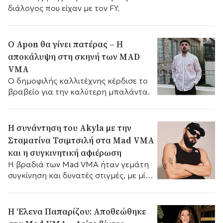
διάλογος που είχαν με τον FY.
Ο Apon θα γίνει πατέρας – Η
αποκάλυψη στη σκηνή των MAD
VMA
Ο δημοφιλής καλλιτέχνης κέρδισε το
βραβείο για την καλύτερη μπαλάντα.
Η συνάντηση του Akyla με την
Σταματίνα Τσιμτσιλή στα Mad VMA
και η συγκινητική αφιέρωση
Η βραδιά των Mad VMA ήταν γεμάτη
συγκίνηση και δυνατές στιγμές, με μία
από τις πιο ξεχωριστές να εκτυλίσσεται
όταν η Σταματίνα...
Η ‘Ελενα Παπαρίζου: Αποθεώθηκε