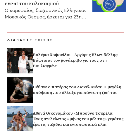
event του καλοκαιριού
Ο κορυφαίος, διαχρονικός Ελληνικός
Μουσικός Θεσμός, έρχεται για 23η
χρονιά!
ΔΙΑΒΑΣΤΕ ΕΠΙΣΗΣ
Βαλέρια Χοψονίδου -Αργύρης Βλωτιδέλλης:
Βάφτισαν τον μονάκριβο γιο τους στη
Βουλιαγμένη
Πέθανε ο πατέρας του Λιονέλ Μέσι: Η μεγάλη
απόφαση που άλλαξε για πάντα τη ζωή του
Αθηνά Οικονομάκου -Μπρούνο Τσερέλα:
Ένας ατελείωτος «μήνας του μέλιτος» γεμάτος
έρωτα, ταξίδια και εντυπωσιακά κλικ