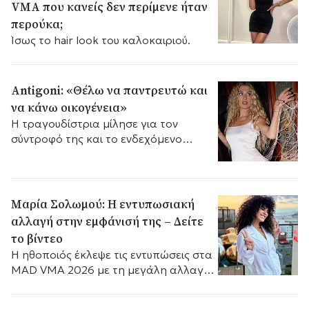
VMA που κανείς δεν περίμενε ήταν
περούκα;
Ίσως το hair look του καλοκαιριού.
Antigoni: «Θέλω να παντρευτώ και
να κάνω οικογένεια»
Η τραγουδίστρια μίλησε για τον
σύντροφό της και το ενδεχόμενο
γάμου λίγο μετά την εμφάνισή της στα
MAD VMA 2026, στην εκπομπή
«Buongiorno» στο MEGA.
Μαρία Σολωμού: Η εντυπωσιακή
αλλαγή στην εμφάνισή της – Δείτε
το βίντεο
Η ηθοποιός έκλεψε τις εντυπώσεις στα
MAD VMA 2026 με τη μεγάλη αλλαγή
στα μαλλιά της και το εντυπωσιακό
μίνι φόρεμα που επέλεξε για τη