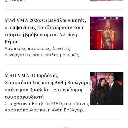
Mad VMA 2026: Οι μεγάλοι νικητές,
οι εμφανίσεις που ξεχώρισαν και η
τιμητική βράβευση του Αντώνη
Ρέμου
Λαμπερές παρουσίες, δυνατές
συνεργασίες και μεγάλες μουσικές
στιγμές σημάδεψαν τα φετινά Mad
Video Music Awards στο Tae Kwon Do.
MAD VMA: Ο Ιορδάνης
Χασαπόπουλος και η Ανθή Βούλγαρη
απένειμαν βραβείο – Η συγκίνηση
του τραγουδιστή
Στα χθεσινά Βραβεία MAD, ο Ιορδάνης
Χασαπόπουλος και η Ανθή Βούλγαρη
απένειμαν το βραβείο του καλύτερου
λαϊκού καλλιτέχνη.