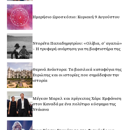
Ημερήσιο Ωροσκόπιο: Κυριακή 9 Αυγούστου
Ντορέτα Παπαδημητρίου: «Ολίβια, σ’ αγαπώ»
– Η τρυφερή ανάρτηση για τη βαφτιστήρα της
Θερινά Ανάκτορα: Τα βασιλικά καταφύγια της
Ευρώπης και οι ιστορίες που σημάδεψαν την
ιστορία
Μέγκαν Μαρκλ και πρίγκιπας Χάρι: Εμφάνιση
στον Καναδά με ένα πολύτιμο κόσμημα της
Ντάιανα