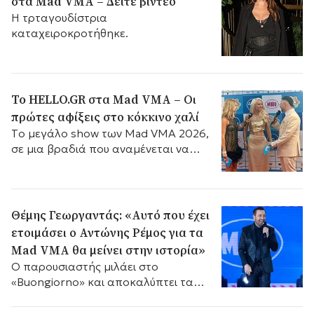
στα Mad VMA – Δείτε βίντεο
Η τρταγουδίστρια
καταχειροκροτήθηκε.
To HELLO.GR στα Mad VMA – Οι
πρώτες αφίξεις στο κόκκινο χαλί
Tο μεγάλο show των Mad VMA 2026,
σε μια βραδιά που αναμένεται να
γράψει ιστορία στη μουσική σκηνή
Θέμης Γεωργαντάς: «Αυτό που έχει
ετοιμάσει ο Αντώνης Ρέμος για τα
Mad VMA θα μείνει στην ιστορία»
Ο παρουσιαστής μιλάει στο
«Buongiorno» και αποκαλύπτει τα
πάντα για όσα θα δούμε φέτος στα
Mad Video Music Awards.