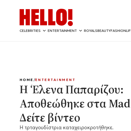
CELEBRITIES
ENTERTAINMENT
ROYALS
BEAUTY
FASHION
LI
HOME
ENTERTAINMENT
Η ‘Ελενα Παπαρίζου:
Αποθεώθηκε στα Mad
Δείτε βίντεο
Η τρταγουδίστρια καταχειροκροτήθηκε.