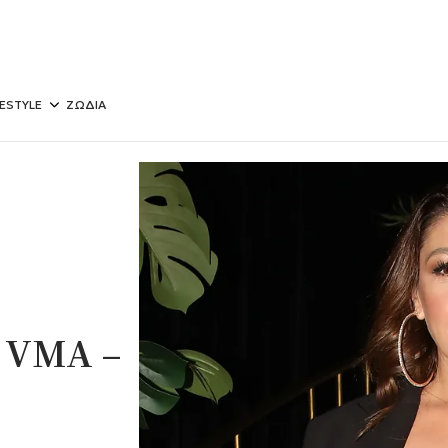
FESTYLE
ΖΩΔΙΑ
 VMA –