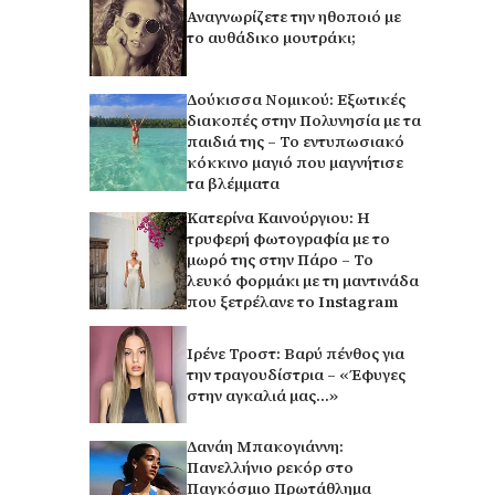
Αναγνωρίζετε την ηθοποιό με
το αυθάδικο μουτράκι;
Δούκισσα Νομικού: Εξωτικές
διακοπές στην Πολυνησία με τα
παιδιά της – Το εντυπωσιακό
κόκκινο μαγιό που μαγνήτισε
τα βλέμματα
Κατερίνα Καινούργιου: Η
τρυφερή φωτογραφία με το
μωρό της στην Πάρο – Το
λευκό φορμάκι με τη μαντινάδα
που ξετρέλανε το Instagram
Ιρένε Τροστ: Βαρύ πένθος για
την τραγουδίστρια – «Έφυγες
στην αγκαλιά μας…»
Δανάη Μπακογιάννη:
Πανελλήνιο ρεκόρ στο
Παγκόσμιο Πρωτάθλημα