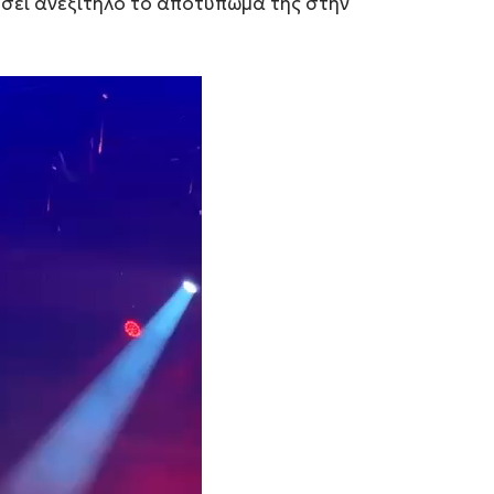
ήσει ανεξίτηλο το αποτύπωμά της στην