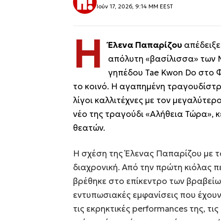
Ιούν 17, 2026, 9:14 ΜΜ EEST
Η
Έλενα Παπαρίζου
απέδειξε 
απόλυτη «βασίλισσα» των 
γηπέδου Tae Kwon Do στο 
το κοινό. Η αγαπημένη τραγουδίστρι
λίγοι καλλιτέχνες με τον μεγαλύτε
νέο της τραγούδι «Αλήθεια Τώρα», 
θεατών.
Η σχέση της Έλενας Παπαρίζου με τα
διαχρονική. Από την πρώτη κιόλας 
βρέθηκε στο επίκεντρο των βραβείων
εντυπωσιακές εμφανίσεις που έχου
τις εκρηκτικές performances της, τις