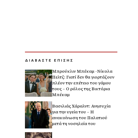
ΔΙΑΒΑΣΤΕ ΕΠΙΣΗΣ
Μπρούκλιν Μπέκαμ -Νίκολα
Πελτζ: Γιατί δεν θα γιορτάζουν
πλέον την επέτειο του γάμου
τους – Ο ρόλος της Βικτόρια
Μπέκαμ
Βασιλιάς Χάραλντ: Ανησυχία
για την υγεία του – Η
ανακοίνωση του Παλατιού
μετά τη νοσηλεία του