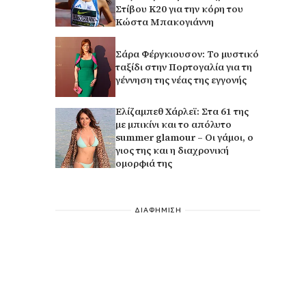
Στίβου Κ20 για την κόρη του
Κώστα Μπακογιάννη
Σάρα Φέργκιουσον: Το μυστικό
ταξίδι στην Πορτογαλία για τη
γέννηση της νέας της εγγονής
Ελίζαμπεθ Χάρλεϊ: Στα 61 της
με μπικίνι και το απόλυτο
summer glamour – Οι γάμοι, ο
γιος της και η διαχρονική
ομορφιά της
ΔΙΑΦΗΜΙΣΗ