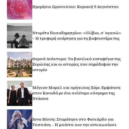
Ημερήσιο Ωροσκόπιο: Κυριακή 9 Αυγούστου
Ντορέτα Παπαδημητρίου: «Ολίβια, σ’ αγαπώ»
– Η τρυφερή ανάρτηση για τη βαφτιστήρα της
Θερινά Ανάκτορα: Τα βασιλικά καταφύγια της
Ευρώπης και οι ιστορίες που σημάδεψαν την
ιστορία
Μέγκαν Μαρκλ και πρίγκιπας Χάρι: Εμφάνιση
στον Καναδά με ένα πολύτιμο κόσμημα της
Ντάιανα
Άννα Βίσση: Σταμάτησε στο Φισκάρδο για
Τσιτσάνη – Η μπάντα που την εντυπωσίασε