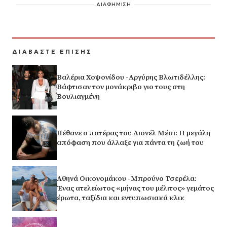
ΔΙΑΦΗΜΙΣΗ
ΔΙΑΒΑΣΤΕ ΕΠΙΣΗΣ
Βαλέρια Χοψονίδου -Αργύρης Βλωτιδέλλης:
Βάφτισαν τον μονάκριβο γιο τους στη
Βουλιαγμένη
Πέθανε ο πατέρας του Λιονέλ Μέσι: Η μεγάλη
απόφαση που άλλαξε για πάντα τη ζωή του
Αθηνά Οικονομάκου -Μπρούνο Τσερέλα:
Ένας ατελείωτος «μήνας του μέλιτος» γεμάτος
έρωτα, ταξίδια και εντυπωσιακά κλικ