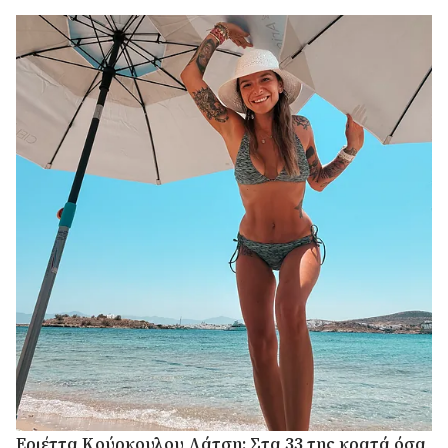
που παραμένει ζωντανή
Εριέττα Κούρκουλου Λάτση: Στα 33 της κρατά όσα