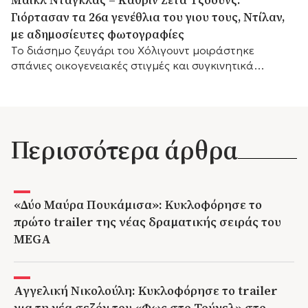
Γιόρτασαν τα 26α γενέθλια του γιου τους, Ντίλαν,
με αδημοσίευτες φωτογραφίες
Το διάσημο ζευγάρι του Χόλιγουντ μοιράστηκε
σπάνιες οικογενειακές στιγμές και συγκινητικά
αισθήματα, με τη μικρή του αδελφή Κάρις να
προσθέτει τις δικές της θερμές ευχές.
Περισσότερα άρθρα
«Δύο Μαύρα Πουκάμισα»: Κυκλοφόρησε το
πρώτο trailer της νέας δραματικής σειράς του
MEGA
Αγγελική Νικολούλη: Κυκλοφόρησε το trailer
για τη νέα σεζόν του «Φως στο Τούνελ» στο