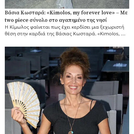
Βάσια Κωσταρά: «Kimolos, my forever love» – Με
two piece σύνολο στο αγαπημένο της νησί
Η Κίμωλος φαίνεται πως έχει κερδίσει μια ξεχωριστή
θέση στην καρδιά της Βάσιας Κωσταρά. «Kimolos, my
forever love», έγραψε η σχεδιάστρια μόδας...