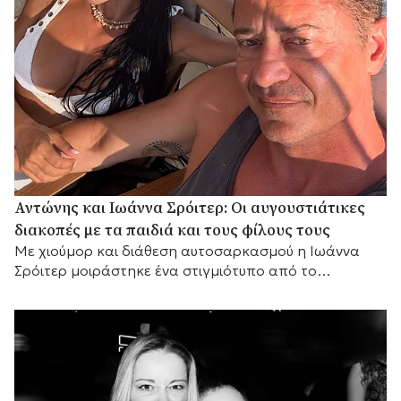
Αντώνης και Ιωάννα Σρόιτερ: Οι αυγουστιάτικες
διακοπές με τα παιδιά και τους φίλους τους
Με χιούμορ και διάθεση αυτοσαρκασμού η Ιωάννα
Σρόιτερ μοιράστηκε ένα στιγμιότυπο από το
καλοκαίρι της, αποκαλύπτοντας με τον δικό της
τρόπο τη σχέση του ζευγαριού