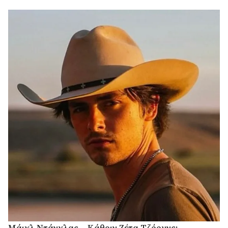
Μάικλ Ντάγκλας – Κάθριν Ζέτα Τζόουνς: