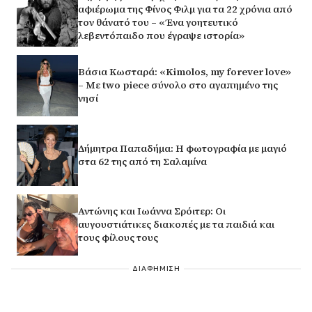
αφιέρωμα της Φίνος Φιλμ για τα 22 χρόνια από
τον θάνατό του – «Ένα γοητευτικό
λεβεντόπαιδο που έγραψε ιστορία»
Βάσια Κωσταρά: «Kimolos, my forever love»
– Με two piece σύνολο στο αγαπημένο της
νησί
Δήμητρα Παπαδήμα: Η φωτογραφία με μαγιό
στα 62 της από τη Σαλαμίνα
Αντώνης και Ιωάννα Σρόιτερ: Οι
αυγουστιάτικες διακοπές με τα παιδιά και
τους φίλους τους
ΔΙΑΦΗΜΙΣΗ