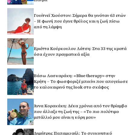
Γουίτνεϊ Χιούστον: Σήμερα θα γινόταν 63 ετών
– Η φωνή που έγινε θρύλος και η ζωή πίσω
από τη λάμψη
Εριέττα Κούρκουλου Λάτση: Στα 33 της κρατά
όσα έχουν πραγματικά αξία
Βάσω Λασκαράκη: «Blue therapy» στην
Κρήτη – Το φωσφοριζέ μπικίνι που απογείωσε
το καλοκαιρινό της look στο σκάφος
Άννα Κορακάκη: Δέκα χρόνια από τον θρίαμβο
που άλλαξε τη ζωή της – «Το πιο πολύτιμο
μετάλλιό μου είναι η κόρη μου»
Δημήτρης Παπαμιχαήλ: Το συγκινητικό