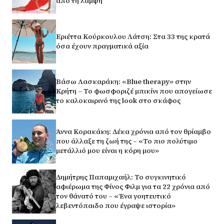
από τη λάμψη
Εριέττα Κούρκουλου Λάτση: Στα 33 της κρατά
όσα έχουν πραγματικά αξία
Βάσω Λασκαράκη: «Blue therapy» στην
Κρήτη – Το φωσφοριζέ μπικίνι που απογείωσε
το καλοκαιρινό της look στο σκάφος
Άννα Κορακάκη: Δέκα χρόνια από τον θρίαμβο
που άλλαξε τη ζωή της – «Το πιο πολύτιμο
μετάλλιό μου είναι η κόρη μου»
Δημήτρης Παπαμιχαήλ: Το συγκινητικό
αφιέρωμα της Φίνος Φιλμ για τα 22 χρόνια από
τον θάνατό του – «Ένα γοητευτικό
λεβεντόπαιδο που έγραψε ιστορία»