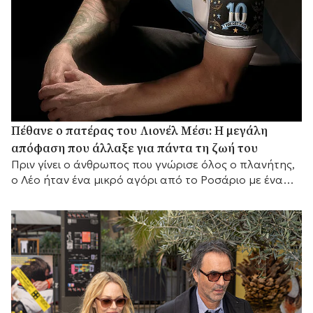
Πέθανε ο πατέρας του Λιονέλ Μέσι: Η μεγάλη
απόφαση που άλλαξε για πάντα τη ζωή του
Πριν γίνει ο άνθρωπος που γνώρισε όλος ο πλανήτης,
ο Λέο ήταν ένα μικρό αγόρι από το Ροσάριο με ένα
μεγάλο όνειρο και έναν πατέρα που αποφάσισε να το
κυνηγήσει μαζί του