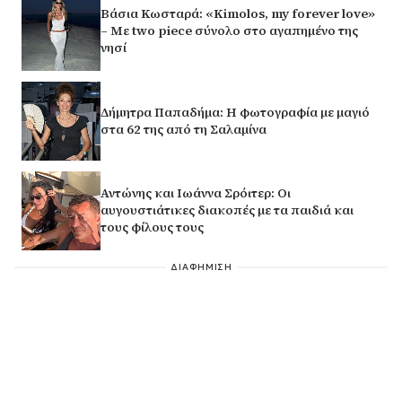
Βάσια Κωσταρά: «Kimolos, my forever love»
– Με two piece σύνολο στο αγαπημένο της
νησί
Δήμητρα Παπαδήμα: Η φωτογραφία με μαγιό
στα 62 της από τη Σαλαμίνα
Αντώνης και Ιωάννα Σρόιτερ: Οι
αυγουστιάτικες διακοπές με τα παιδιά και
τους φίλους τους
ΔΙΑΦΗΜΙΣΗ