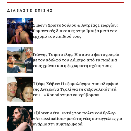
ΔΙΑΒΑΣΤΕ ΕΠΙΣΗΣ
Σιμώνη Χριστοδούλου & Αντρέας Γεωργίου:
Ρομαντικές διακοπές στην Ίμπιζα μετά τον
ερχομό του παιδιού τους
Γιάννης Τσιμιτσέλης: Η σπάνια φωτογραφία
με τον αδελφό του Λάμπρο από τα παιδικά
τους χρόνια και η ξεχωριστή σχέση τους
Τζέιμς Χέιβεν: Η εξομολόγηση του αδερφού
της Αντζελίνα Τζολί για τη σεξουαλικότητά
του – «Κουράστηκα να κρύβομαι»
Τζάρεντ Λέτο: Εκτός του πολιτικού θρίλερ
«Assassination» μετά τις νέες καταγγελίες για
ανάρμοστη συμπεριφορά