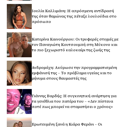
Ιουλία Καλλιμάνη: Η απρόσμενη αντίδρασή
της όταν θαμώνας της πέταξε λουλούδια στο
πρόσωπο
Κατερίνα Καινούργιου: Οι τρυφερές στιγμές με
τον Παναγιώτη Κουτσουμπή στη Μύκονο και
το πιο ξεχωριστό καλοκαίρι της ζωής της
Ανδρομάχη: Ακύρωσε την προγραμματισμένη
εμφάνισή της – Το πρόβλημα υγείας και το
μήνυμα στους θαυμαστές της
Γιάννης Βαρδής: Η συγκινητική ανάρτηση για
τα γενέθλια του πατέρα του – «Δεν πίστευα
ποτέ πως μπορεί να σταματήσει ο χρόνος»
Ερωτευμένη ξανά η Κιάρα Φεράνι – Οι