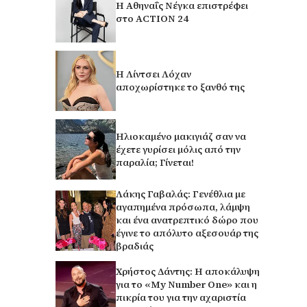
Η Αθηναΐς Νέγκα επιστρέφει
στο ACTION 24
Η Λίντσει Λόχαν
αποχωρίστηκε το ξανθό της
Ηλιοκαμένο μακιγιάζ σαν να
έχετε γυρίσει μόλις από την
παραλία; Γίνεται!
Λάκης Γαβαλάς: Γενέθλια με
αγαπημένα πρόσωπα, λάμψη
και ένα ανατρεπτικό δώρο που
έγινε το απόλυτο αξεσουάρ της
βραδιάς
Χρήστος Δάντης: Η αποκάλυψη
για το «My Number One» και η
πικρία του για την αχαριστία