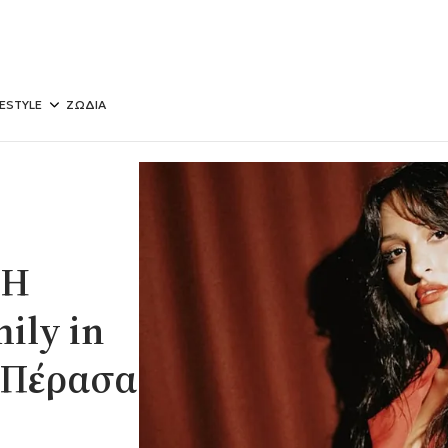
FESTYLE
ΖΩΔΙΑ
 Η
ily in
 «Πέρασα