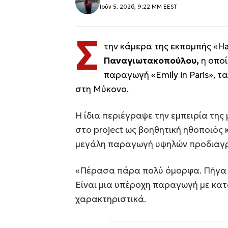
Ιούν 5, 2026, 9:22 ΜΜ EEST
Σ
την κάμερα της εκπομπής «H
Παναγιωτακοπούλου,
η οποί
παραγωγή «Emily in Paris», 
στη Μύκονο.
Η ίδια περιέγραψε την εμπειρία της
στο project ως βοηθητική ηθοποιός κ
μεγάλη παραγωγή υψηλών προδιαγ
«Πέρασα πάρα πολύ όμορφα. Πήγα σ
Είναι μια υπέροχη παραγωγή με κα
χαρακτηριστικά.