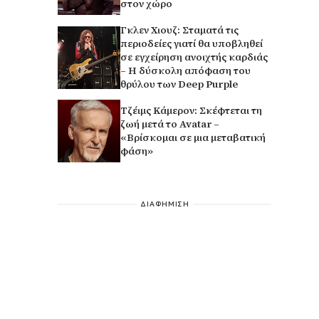
στον χώρο
Γκλεν Χιουζ: Σταματά τις
περιοδείες γιατί θα υποβληθεί
σε εγχείρηση ανοιχτής καρδιάς
– Η δύσκολη απόφαση του
θρύλου των Deep Purple
Τζέιμς Κάμερον: Σκέφτεται τη
ζωή μετά το Avatar –
«Βρίσκομαι σε μια μεταβατική
φάση»
ΔΙΑΦΗΜΙΣΗ