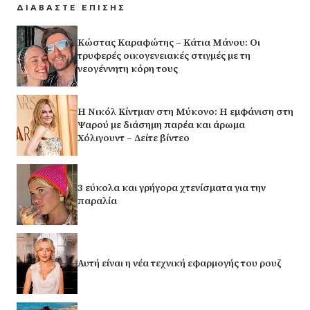
ΔΙΑΒΑΣΤΕ ΕΠΙΣΗΣ
Κώστας Καραφώτης – Κάτια Μάνου: Οι
τρυφερές οικογενειακές στιγμές με τη
νεογέννητη κόρη τους
H Νικόλ Κίντμαν στη Μύκονο: Η εμφάνιση στη
Ψαρού με διάσημη παρέα και άρωμα
Χόλιγουντ – Δείτε βίντεο
3 εύκολα και γρήγορα χτενίσματα για την
παραλία
Αυτή είναι η νέα τεχνική εφαρμογής του ρουζ