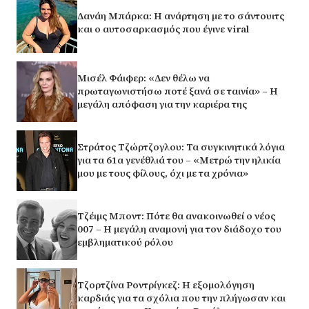
Δανάη Μπάρκα: Η ανάρτηση με το σάντουιτς
και ο αυτοσαρκασμός που έγινε viral
Μισέλ Φάιφερ: «Δεν θέλω να
πρωταγωνιστήσω ποτέ ξανά σε ταινία» – Η
μεγάλη απόφαση για την καριέρα της
Στράτος Τζώρτζογλου: Τα συγκινητικά λόγια
για τα 61α γενέθλιά του – «Μετρώ την ηλικία
μου με τους φίλους, όχι με τα χρόνια»
Τζέιμς Μποντ: Πότε θα ανακοινωθεί ο νέος
007 – Η μεγάλη αναμονή για τον διάδοχο του
εμβληματικού ρόλου
Τζορτζίνα Ροντρίγκεζ: Η εξομολόγηση
καρδιάς για τα σχόλια που την πλήγωσαν και