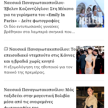
Ναυσικά Παναγιωτακοπούλου-
Έβελυν Καζαντζόγλου: Στη Μύκονο
για τα γυρίσματα του «Emily In
Paris» – Δείτε φωτογραφίες
Οι δύο εντυπωσιακές γυναίκες
βρέθηκαν στα λαμπερά σκηνικά που
στήθηκαν στο νησί, μαγνητίζοντας τα
βλέμματα.
Ναυσικά Παναγιωτακοπούλου: Το
επεισοδιακό ντεμπούτο στις Κάννες
και η βραδιά χωρίς κινητό
Η εξομολόγηση της ηθοποιού για τον
πανικό της πρεμιέρας.
Ναυσικά Παναγιωτακοπούλου: Μάς
ταξιδεύει στην μαγευτική Βολιβία
μέσα από τις ονειρεμένες
φωτογραφίες της