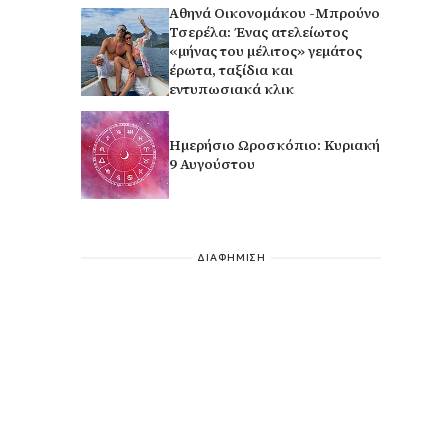
Αθηνά Οικονομάκου -Μπρούνο
Τσερέλα: Ένας ατελείωτος
«μήνας του μέλιτος» γεμάτος
έρωτα, ταξίδια και
εντυπωσιακά κλικ
Ημερήσιο Ωροσκόπιο: Κυριακή
9 Αυγούστου
ΔΙΑΦΗΜΙΣΗ