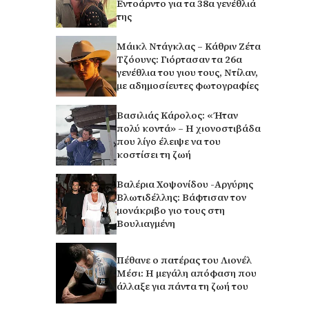
Εντοάρντο για τα 38α γενέθλιά
της
Μάικλ Ντάγκλας – Κάθριν Ζέτα
Τζόουνς: Γιόρτασαν τα 26α
γενέθλια του γιου τους, Ντίλαν,
με αδημοσίευτες φωτογραφίες
Βασιλιάς Κάρολος: «Ήταν
πολύ κοντά» – Η χιονοστιβάδα
που λίγο έλειψε να του
κοστίσει τη ζωή
Βαλέρια Χοψονίδου -Αργύρης
Βλωτιδέλλης: Βάφτισαν τον
μονάκριβο γιο τους στη
Βουλιαγμένη
Πέθανε ο πατέρας του Λιονέλ
Μέσι: Η μεγάλη απόφαση που
άλλαξε για πάντα τη ζωή του