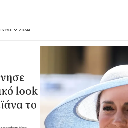
FESTYLE
ΖΩΔΙΑ
πνησε
κό look
ϊάνα το