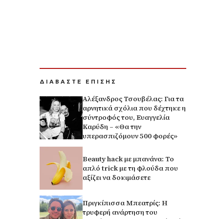
ΔΙΑΒΑΣΤΕ ΕΠΙΣΗΣ
Αλέξανδρος Τσουβέλας: Για τα
αρνητικά σχόλια που δέχτηκε η
σύντροφός του, Ευαγγελία
Καρύδη – «Θα την
υπερασπιζόμουν 500 φορές»
Beauty hack με μπανάνα: Το
απλό trick με τη φλούδα που
αξίζει να δοκιμάσετε
Πριγκίπισσα Μπεατρίς: Η
τρυφερή ανάρτηση του