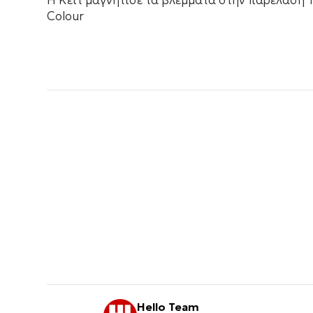
Η Κέιτ μαγνήτισε τα βλέμματα στην παρέλαση T
Colour
Hello Team