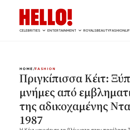
CELEBRITIES
ENTERTAINMENT
ROYALS
BEAUTY
FASHION
LI
HOME
FASHION
Πριγκίπισσα Κέιτ: Ξύ
μνήμες από εμβληματι
της αδικοχαμένης Ντα
1987