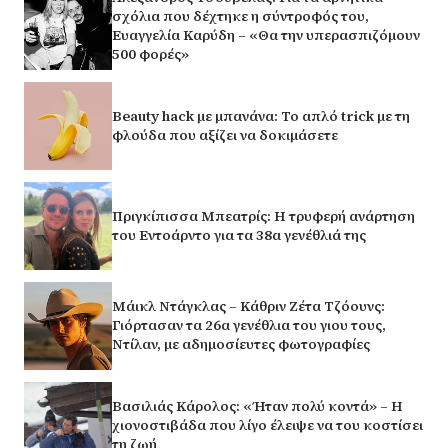
σχόλια που δέχτηκε η σύντροφός του,
Ευαγγελία Καρύδη – «Θα την υπερασπιζόμουν
500 φορές»
Beauty hack με μπανάνα: Το απλό trick με τη
φλούδα που αξίζει να δοκιμάσετε
Πριγκίπισσα Μπεατρίς: Η τρυφερή ανάρτηση
του Εντοάρντο για τα 38α γενέθλιά της
Μάικλ Ντάγκλας – Κάθριν Ζέτα Τζόουνς:
Γιόρτασαν τα 26α γενέθλια του γιου τους,
Ντίλαν, με αδημοσίευτες φωτογραφίες
Βασιλιάς Κάρολος: «Ήταν πολύ κοντά» – Η
χιονοστιβάδα που λίγο έλειψε να του κοστίσει
τη ζωή