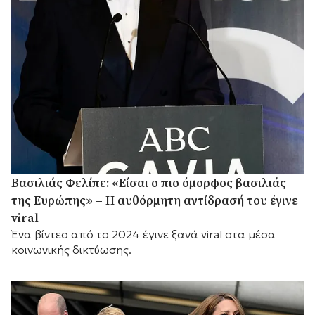
Βασιλιάς Φελίπε: «Είσαι ο πιο όμορφος βασιλιάς
της Ευρώπης» – Η αυθόρμητη αντίδρασή του έγινε
viral
Ένα βίντεο από το 2024 έγινε ξανά viral στα μέσα
κοινωνικής δικτύωσης.