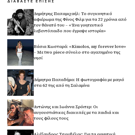
ΔΙΑΒΑΣΤΕ ΕΠΙΣΗΣ
Δημήτρης Παπαμιχαήλ: Το συγκινητικό
αφιέρωμα της Φίνος Φιλμ για τα 22 χρόνια από
τον θάνατό του – «Ένα γοητευτικό
λεβεντόπαιδο που έγραψε ιστορία»
Βάσια Κωσταρά: «Kimolos, my forever love»
– Με two piece σύνολο στο αγαπημένο της
νησί
Δήμητρα Παπαδήμα: Η φωτογραφία με μαγιό
στα 62 της από τη Σαλαμίνα
Αντώνης και Ιωάννα Σρόιτερ: Οι
αυγουστιάτικες διακοπές με τα παιδιά και
τους φίλους τους
Αλέξανδρος Τσουβέλας: Για τα αρνητικά