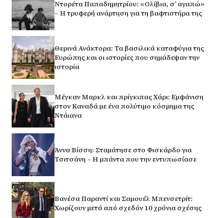
Ντορέτα Παπαδημητρίου: «Ολίβια, σ’ αγαπώ»
– Η τρυφερή ανάρτηση για τη βαφτιστήρα της
Θερινά Ανάκτορα: Τα βασιλικά καταφύγια της
Ευρώπης και οι ιστορίες που σημάδεψαν την
ιστορία
Μέγκαν Μαρκλ και πρίγκιπας Χάρι: Εμφάνιση
στον Καναδά με ένα πολύτιμο κόσμημα της
Ντάιανα
Άννα Βίσση: Σταμάτησε στο Φισκάρδο για
Τσιτσάνη – Η μπάντα που την εντυπωσίασε
Βανέσα Παραντί και Σαμουέλ Μπενσετρίτ:
Χωρίζουν μετά από σχεδόν 10 χρόνια σχέσης