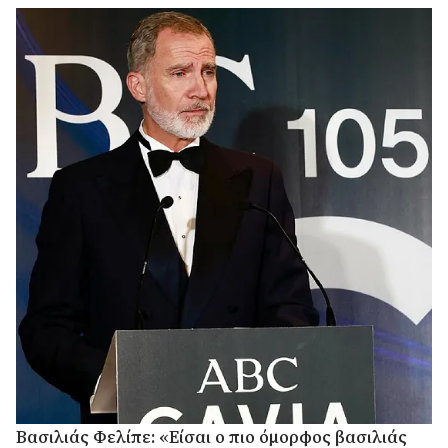
Βασιλιάς Φελίπε: «Είσαι ο πιο όμορφος βασιλιάς