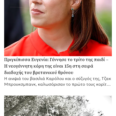
Πριγκίπισσα Ευγενία: Γέννησε το τρίτο της παιδί –
Η νεογέννητη κόρη της είναι 15η στη σειρά
διαδοχής του βρετανικού θρόνου
Η ανιψιά του βασιλιά Καρόλου και ο σύζυγός της, Τζακ
Μπρουκσμπανκ, καλωσόρισαν το πρώτο τους κορίτσι,
το οποίο καταλαμβάνει πλέον τη 15η θέση στη σειρά
διαδοχής του βρετανικού θρόνου.