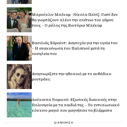
Μπρούκλιν Μπέκαμ -Νίκολα Πελτζ: Γιατί δεν
θα γιορτάζουν πλέον την επέτειο του γάμου
τους – Ο ρόλος της Βικτόρια Μπέκαμ
Βασιλιάς Χάραλντ: Ανησυχία για την υγεία του
– Η ανακοίνωση του Παλατιού μετά τη
νοσηλεία του
Αναγνωρίζετε την ηθοποιό με το αυθάδικο
μουτράκι;
Δούκισσα Νομικού: Εξωτικές διακοπές στην
Πολυνησία με τα παιδιά της – Το εντυπωσιακό
κόκκινο μαγιό που μαγνήτισε τα βλέμματα
ΔΙΑΦΗΜΙΣΗ