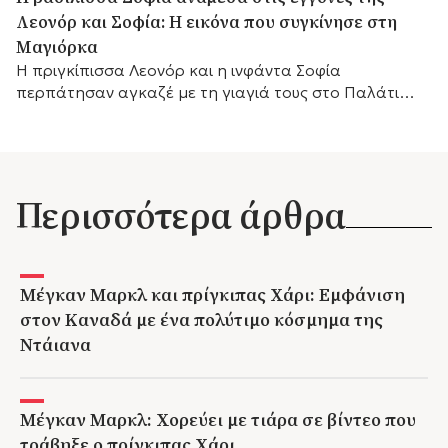
Λεονόρ και Σοφία: Η εικόνα που συγκίνησε στη
Μαγιόρκα
Η πριγκίπισσα Λεονόρ και η ινφάντα Σοφία
περπάτησαν αγκαζέ με τη γιαγιά τους στο Παλάτι
Μαριβέντ, χαρίζοντας μία από τις πιο ζεστές
οικογενειακές στιγμές του ισπανικού καλοκαιριού.
Περισσότερα άρθρα
Μέγκαν Μαρκλ και πρίγκιπας Χάρι: Εμφάνιση
στον Καναδά με ένα πολύτιμο κόσμημα της
Ντάιανα
Μέγκαν Μαρκλ: Χορεύει με τιάρα σε βίντεο που
τράβηξε ο πρίγκιπας Χάρι