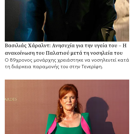
Βασιλιάς Χάραλντ: Ανησυχία για την υγεία του – Η
ανακοίνωση του Παλατιού μετά τη νοσηλεία του
Ο 89χρονος μονάρχης χρειάστηκε να νοσηλευτεί κατά
τη διάρκεια παραμονής του στην Τενερίφη.