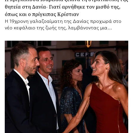
θητεία στη Δανία- Γιατί αρνήθηκε τον μισθό της,
όπως και ο πρίγκιπας Κρίστιαν
Η 19χρονη γαλαζοαίματη της Δανίας προχωρά στο
νέο κεφάλαιο της ζωής της, λαμβάνοντας μια
σημαντική απόφαση σχετικά με τις οικονομικές της
απολαβές.