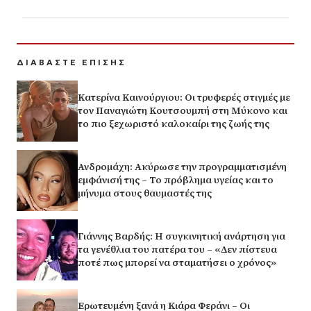
ΔΙΑΒΑΣΤΕ ΕΠΙΣΗΣ
Κατερίνα Καινούργιου: Οι τρυφερές στιγμές με
τον Παναγιώτη Κουτσουμπή στη Μύκονο και
το πιο ξεχωριστό καλοκαίρι της ζωής της
Ανδρομάχη: Ακύρωσε την προγραμματισμένη
εμφάνισή της – Το πρόβλημα υγείας και το
μήνυμα στους θαυμαστές της
Γιάννης Βαρδής: Η συγκινητική ανάρτηση για
τα γενέθλια του πατέρα του – «Δεν πίστευα
ποτέ πως μπορεί να σταματήσει ο χρόνος»
Ερωτευμένη ξανά η Κιάρα Φεράνι – Οι