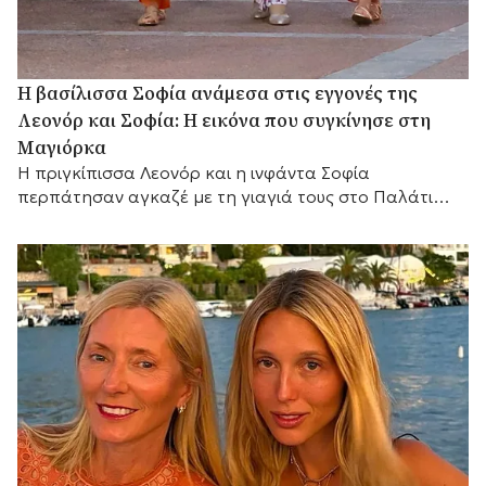
Η βασίλισσα Σοφία ανάμεσα στις εγγονές της
Λεονόρ και Σοφία: Η εικόνα που συγκίνησε στη
Μαγιόρκα
Η πριγκίπισσα Λεονόρ και η ινφάντα Σοφία
περπάτησαν αγκαζέ με τη γιαγιά τους στο Παλάτι
Μαριβέντ, χαρίζοντας μία από τις πιο ζεστές
οικογενειακές στιγμές του ισπανικού καλοκαιριού.