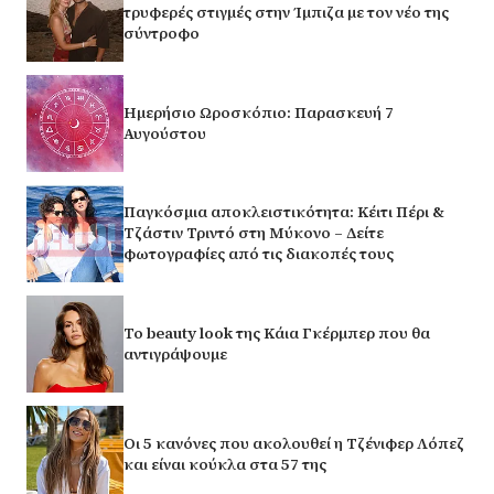
τρυφερές στιγμές στην Ίμπιζα με τον νέο της
σύντροφο
Ημερήσιο Ωροσκόπιο: Παρασκευή 7
Αυγούστου
Παγκόσμια αποκλειστικότητα: Κέιτι Πέρι &
Τζάστιν Τριντό στη Μύκονο – Δείτε
φωτογραφίες από τις διακοπές τους
Το beauty look της Κάια Γκέρμπερ που θα
αντιγράψουμε
Οι 5 κανόνες που ακολουθεί η Τζένιφερ Λόπεζ
και είναι κούκλα στα 57 της