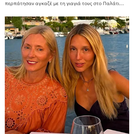
περπάτησαν αγκαζέ με τη γιαγιά τους στο Παλάτι
Μαριβέντ, χαρίζοντας μία από τις πιο ζεστές
οικογενειακές στιγμές του ισπανικού καλοκαιριού.