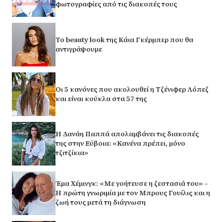
φωτογραφίες από τις διακοπές τους
Το beauty look της Κάια Γκέρμπερ που θα
αντιγράψουμε
Οι 5 κανόνες που ακολουθεί η Τζένιφερ Λόπεζ
και είναι κούκλα στα 57 της
Η Δανάη Παππά απολαμβάνει τις διακοπές
της στην Εύβοια: «Κανένα πρέπει, μόνο
τζιτζίκια»
Έμα Χέμινγκ: «Με γοήτευσε η ζεστασιά του» –
Η πρώτη γνωριμία με τον Μπρους Γουίλις και η
ζωή τους μετά τη διάγνωση