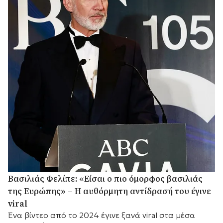
Βασιλιάς Φελίπε: «Είσαι ο πιο όμορφος βασιλιάς
της Ευρώπης» – Η αυθόρμητη αντίδρασή του έγινε
viral
Ένα βίντεο από το 2024 έγινε ξανά viral στα μέσα