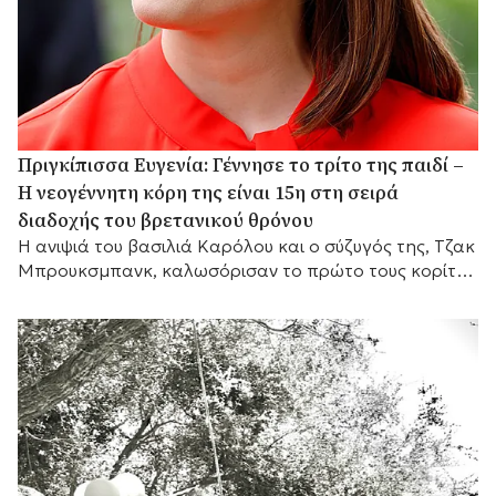
Πριγκίπισσα Ευγενία: Γέννησε το τρίτο της παιδί –
Η νεογέννητη κόρη της είναι 15η στη σειρά
διαδοχής του βρετανικού θρόνου
Η ανιψιά του βασιλιά Καρόλου και ο σύζυγός της, Τζακ
Μπρουκσμπανκ, καλωσόρισαν το πρώτο τους κορίτσι,
το οποίο καταλαμβάνει πλέον τη 15η θέση στη σειρά
διαδοχής του βρετανικού θρόνου.