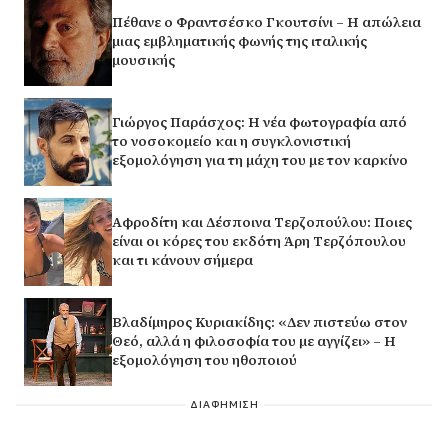
Πέθανε ο Φραντσέσκο Γκουτσίνι – Η απώλεια
μιας εμβληματικής φωνής της ιταλικής
μουσικής
Γιώργος Παράσχος: Η νέα φωτογραφία από
το νοσοκομείο και η συγκλονιστική
εξομολόγηση για τη μάχη του με τον καρκίνο
Αφροδίτη και Δέσποινα Τερζοπούλου: Ποιες
είναι οι κόρες του εκδότη Άρη Τερζόπουλου
και τι κάνουν σήμερα
Βλαδίμηρος Κυριακίδης: «Δεν πιστεύω στον
Θεό, αλλά η φιλοσοφία του με αγγίζει» – Η
εξομολόγηση του ηθοποιού
ΔΙΑΦΗΜΙΣΗ