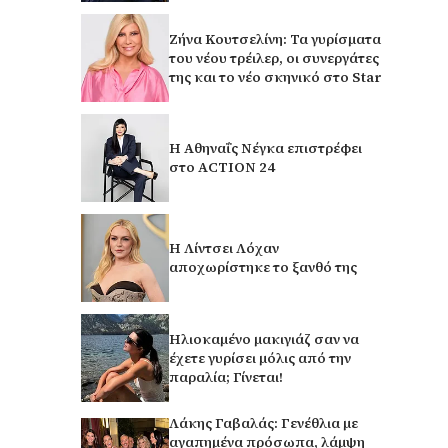
Ζήνα Κουτσελίνη: Τα γυρίσματα
του νέου τρέιλερ, οι συνεργάτες
της και το νέο σκηνικό στο Star
Η Αθηναΐς Νέγκα επιστρέφει
στο ACTION 24
Η Λίντσει Λόχαν
αποχωρίστηκε το ξανθό της
Ηλιοκαμένο μακιγιάζ σαν να
έχετε γυρίσει μόλις από την
παραλία; Γίνεται!
Λάκης Γαβαλάς: Γενέθλια με
αγαπημένα πρόσωπα, λάμψη