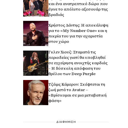
και ένα ανατρεπτικό δώρο που
έγινε το απόλυτο αξεσουάρ της
βραδιάς
Χρήστος Δάντης: Η αποκάλυψη
για το «My Number One» και η
πικρία του για την αχαριστία
στον χώρο
Γκλεν Χιουζ: Σταματά τις
περιοδείες γιατί θα υποβληθεί
σε εγχείρηση ανοιχτής καρδιάς
– Η δύσκολη απόφαση του
θρύλου των Deep Purple
Τζέιμς Κάμερον: Σκέφτεται τη
ζωή μετά το Avatar –
«Βρίσκομαι σε μια μεταβατική
φάση»
ΔΙΑΦΗΜΙΣΗ