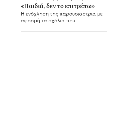
«Παιδιά, δεν το επιτρέπω»
Η ενόχληση της παρουσιάστρια με
αφορμή τα σχόλια που
ακολούθησαν μετά την συνέντευξη
της Άννας Δρούζα.