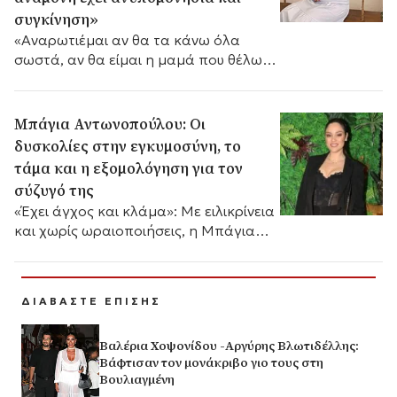
συγκίνηση»
«Αναρωτιέμαι αν θα τα κάνω όλα
σωστά, αν θα είμαι η μαμά που θέλω
να είμαι», εξομολογείται η
δημοσιογράφος και παρουσιάστρια
στο HELLO.GR
Μπάγια Αντωνοπούλου: Οι
δυσκολίες στην εγκυμοσύνη, το
τάμα και η εξομολόγηση για τον
σύζυγό της
«Έχει άγχος και κλάμα»: Με ειλικρίνεια
και χωρίς ωραιοποιήσεις, η Μπάγια
Αντωνοπούλου μίλησε για την
εγκυμοσύνη της.
ΔΙΑΒΑΣΤΕ ΕΠΙΣΗΣ
Βαλέρια Χοψονίδου -Αργύρης Βλωτιδέλλης:
Βάφτισαν τον μονάκριβο γιο τους στη
Βουλιαγμένη