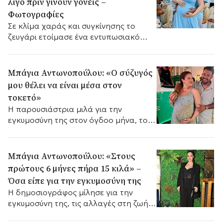
λίγο πριν γίνουν γονείς –
Φωτογραφίες
Σε κλίμα χαράς και συγκίνησης το
ζευγάρι ετοίμασε ένα εντυπωσιακό
baby shower, λίγο πριν υποδεχτούν το
πρώτο τους παιδί.
Μπάγια Αντωνοπούλου: «Ο σύζυγός
μου θέλει να είναι μέσα στον
τοκετό»
Η παρουσιάστρια μιλά για την
εγκυμοσύνη της στον όγδοο μήνα, το
άγχος του τοκετού, τη σχέση με τον
σύζυγό της και την επιθυμία της να
αποκτήσει και δεύτερο παιδί.
Μπάγια Αντωνοπούλου: «Στους
πρώτους 6 μήνες πήρα 15 κιλά» –
Όσα είπε για την εγκυμοσύνη της
Η δημοσιογράφος μίλησε για την
εγκυμοσύνη της, τις αλλαγές στη ζωή
της, τους φόβους για τη μητρότητα και