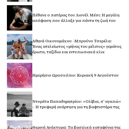
Πέθανε ο πατέρας του Λιονέλ Μέσι: Η μεγάλη
απόφαση που άλλαξε για πάντα τη ζωή του
Αθηνά Οικονομάκου -Μπρούνο Τσερέλα:
Ένας ατελείωτος «μήνας του μέλιτος» γεμάτος
έρωτα, ταξίδια και εντυπωσιακά κλικ
Ημερήσιο Ωροσκόπιο: Κυριακή 9 Αυγούστου
Ντορέτα Παπαδημητρίου: «Ολίβια, σ’ αγαπώ»
– Η τρυφερή ανάρτηση για τη βαφτιστήρα της
Θερινά Ανάκτορα: Τα βασιλικά καταφύγια της