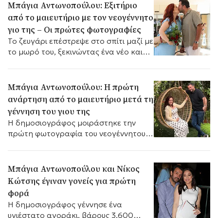
Μπάγια Αντωνοπούλου: Εξιτήριο
από το μαιευτήριο με τον νεογέννητο
γιο της – Οι πρώτες φωτογραφίες
Το ζευγάρι επέστρεψε στο σπίτι μαζί με
το μωρό του, ξεκινώντας ένα νέο και
ξεχωριστό κεφάλαιο στη ζωή του.
Μπάγια Αντωνοπούλου: Η πρώτη
ανάρτηση από το μαιευτήριο μετά τη
γέννηση του γιου της
Η δημοσιογράφος μοιράστηκε την
πρώτη φωτογραφία του νεογέννητου
γιου της.
Μπάγια Αντωνοπούλου και Νίκος
Κώτσης έγιναν γονείς για πρώτη
φορά
Η δημοσιογράφος γέννησε ένα
υγιέστατο αγοράκι, βάρους 3.600