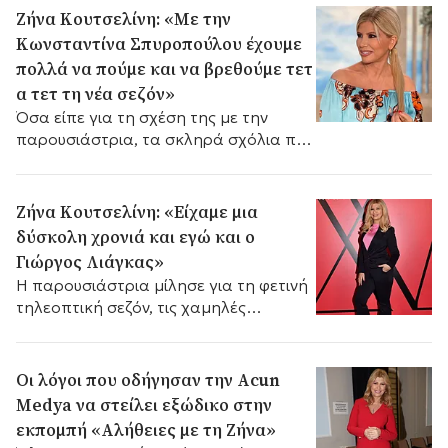
Ζήνα Κουτσελίνη: «Με την
Κωνσταντίνα Σπυροπούλου έχουμε
πολλά να πούμε και να βρεθούμε τετ
α τετ τη νέα σεζόν»
Όσα είπε για τη σχέση της με την
παρουσιάστρια, τα σκληρά σχόλια που
έχει δεχθεί και τις αλλαγές που
σχεδιάζει για τη νέα τηλεοπτική σεζόν.
Ζήνα Κουτσελίνη: «Είχαμε μια
δύσκολη χρονιά και εγώ και ο
Γιώργος Λιάγκας»
Η παρουσιάστρια μίλησε για τη φετινή
τηλεοπτική σεζόν, τις χαμηλές
επιδόσεις στην τηλεθέαση, τον Γιώργο
Λιάγκα και το μέλλον της στο Star.
Οι λόγοι που οδήγησαν την Acun
Medya να στείλει εξώδικο στην
εκπομπή «Αλήθειες με τη Ζήνα»