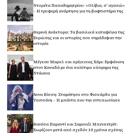
Ντορέτα Παπαδημητρίου: «Ολίβια, σ’ αγαπώ»
– Η τρυφερή ανάρτηση για τη βαφτιστήρα της
Θερινά Ανάκτορα: Τα βασιλικά καταφύγια της
Ευρώπης και οι ιστορίες που σημάδεψαν την
ιστορία
Μέγκαν Μαρκλ και πρίγκιπας Χάρι: Εμφάνιση
στον Καναδά με ένα πολύτιμο κόσμημα της
Ντάιανα
Άννα Βίσση: Σταμάτησε στο Φισκάρδο για
Τσιτσάνη – Η μπάντα που την εντυπωσίασε
Βανέσα Παραντί και Σαμουέλ Μπενσετρίτ:
Χωρίζουν μετά από σχεδόν 10 χρόνια σχέσης