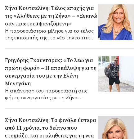
Ζήνα Κουτσελίνη: Τέλος εποχής για
τις «Αλήθειες με τη Ζήνα» – «Ξεκινώ
σαν πρωτοεμφανιζόμενη»
Η παρουσιάστρια μίλησε για το τέλος
της εκπομπής της, το νέο τηλεοπτικό
της ξεκίνημα, το rebranding και τις
αλλαγές στη μεσημεριανή ζώνη.
Γρηγόρης Γκουντάρας: «Το λέω για
πρώτη φορά» – Η αποκάλυψη για τη
συνεργασία του με την Ελένη
Μενεγάκη
Η απάντηση του παρουσιαστή στις
φήμες συνεργασίας με τη Ζήνα
Κουτσελίνη, ενόψει της νέας σεζόν.
Ζήνα Κουτσελίνη: Το φινάλε ύστερα
από 11 χρόνια, το δείπνο που
ετοιμάζει και οι αλήθειες για τη νέα