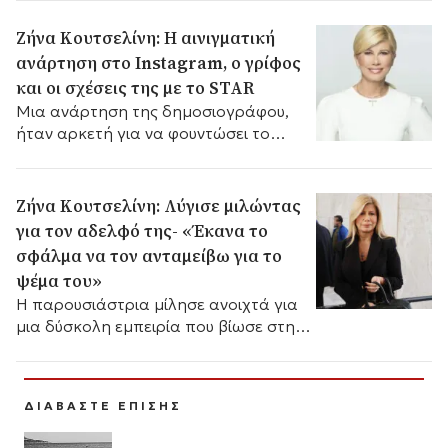
Ζήνα Κουτσελίνη: Η αινιγματική
ανάρτηση στο Instagram, ο γρίφος
και οι σχέσεις της με το STAR
Μια ανάρτηση της δημοσιογράφου,
ήταν αρκετή για να φουντώσει το
τηλεοπτικό ρεπορτάζ. Ποιά είναι,
όμως, η πραγματικότητα;
Ζήνα Κουτσελίνη: Λύγισε μιλώντας
για τον αδελφό της- «Έκανα το
σφάλμα να τον ανταμείβω για το
ψέμα του»
Η παρουσιάστρια μίλησε ανοιχτά για
μια δύσκολη εμπειρία που βίωσε στην
οικογένειά της, αναφερόμενη στον
αδελφό της και στο πρόβλημα
αλκοολισμού που αντιμετώπιζε.
ΔΙΑΒΑΣΤΕ ΕΠΙΣΗΣ