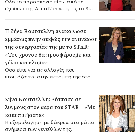
Όλο το παρασκήνιο πίσω από το
εξώδικο της Acun Medya προς το Star
και την εκπομπή «Αλήθειες με τη
Ζήνα».
Η Ζήνα Κουτσελίνη ανακοίνωσε
εμμέσως πλην σαφώς την ανανέωση
της συνεργασίας της με το STAR:
«Του χρόνου θα προσφέρουμε και
γέλιο και κλάμα»
Όσα είπε για τις αλλαγές που
ετοιμάζονται στην εκπομπή της στο
Star, τις συζητήσεις για το νέο
συμβόλαιο και το ενδεχόμενο
ανανέωσης του format τη νέα
Ζήνα Κουτσελίνη: Ξέσπασε σε
τηλεοπτική σεζόν.
λυγμούς στον αέρα του STAR – «Με
κακοποιήσατε»
Η εξομολόγηση με δάκρυα στα μάτια
ανήμερα των γενεθλίων της.