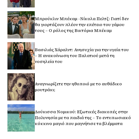
Μπρούκλιν Μπέκαμ -Νίκολα Πελτζ: Γιατί δεν
θα γιορτάζουν πλέον την επέτειο του γάμου
τους – Ο ρόλος της Βικτόρια Μπέκαμ
Βασιλιάς Χάραλντ: Ανησυχία για την υγεία του
– Η ανακοίνωση του Παλατιού μετά τη
νοσηλεία του
Αναγνωρίζετε την ηθοποιό με το αυθάδικο
μουτράκι;
Δούκισσα Νομικού: Εξωτικές διακοπές στην
Πολυνησία με τα παιδιά της – Το εντυπωσιακό
κόκκινο μαγιό που μαγνήτισε τα βλέμματα