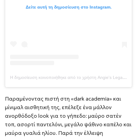
Δείτε αυτή τη δημοσίευση στο Instagram.
Η δημοσίευση κοινοποιήθηκε από το χρήστη Angie's Legacy (@thejoliethoughts)
Παραμένοντας πιστή στη «dark academia» και
μίνιμαλ αισθητική της, επέλεξε ένα μάλλον
ανορθόδοξο look για το γήπεδο: μαύρο σατέν
τοπ, ασορτί παντελόνι, μεγάλο ψάθινο καπέλο και
μαύρα γυαλιά ηλίου. Παρά την έλλειψη