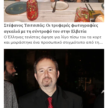
Στέφανος Τσιτσιπάς: Οι τρυφερές φωτογραφίες
αγκαλιά με τη σύντροφό του στην Ελβετία
Ο Έλληνας τενίστας άφησε για λίγο πίσω του τα κορτ
και μοιράστηκε ένα προσωπικό στιγμιότυπο από την
απόδρασή του στα ελβετικά βουνά