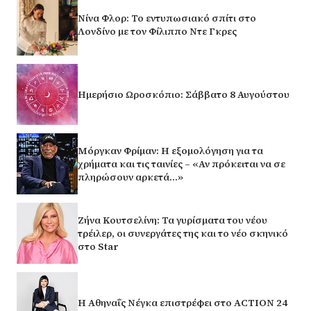
Νίνα Φλορ: Το εντυπωσιακό σπίτι στο
Λονδίνο με τον Φίλιππο Ντε Γκρες
Ημερήσιο Ωροσκόπιο: Σάββατο 8 Αυγούστου
Μόργκαν Φρίμαν: Η εξομολόγηση για τα
χρήματα και τις ταινίες – «Αν πρόκειται να σε
πληρώσουν αρκετά…»
Ζήνα Κουτσελίνη: Τα γυρίσματα του νέου
τρέιλερ, οι συνεργάτες της και το νέο σκηνικό
στο Star
Η Αθηναΐς Νέγκα επιστρέφει στο ACTION 24