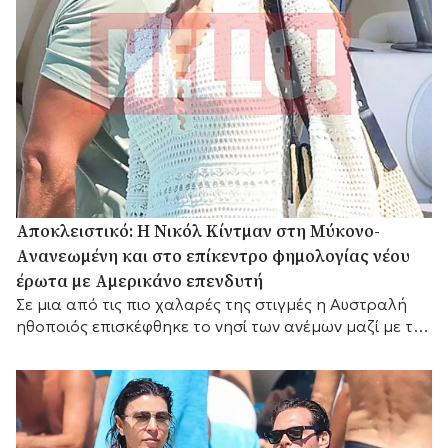
Αποκλειστικό: Η Νικόλ Κίντμαν στη Μύκονο-
Aνανεωμένη και στο επίκεντρο φημολογίας νέου
έρωτα με Αμερικάνο επενδυτή
Σε μια από τις πιο χαλαρές της στιγμές η Αυστραλή
ηθοποιός επισκέφθηκε το νησί των ανέμων μαζί με τη
Ζόε Σαλντάνα και τον σύζυγο αυτής, τον Ιταλό
καλλιτέχνη Μάρκο Περέγκο.