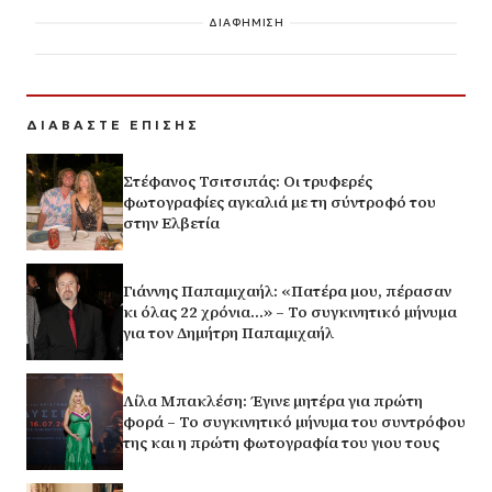
ΔΙΑΦΗΜΙΣΗ
ΔΙΑΒΑΣΤΕ ΕΠΙΣΗΣ
Στέφανος Τσιτσιπάς: Οι τρυφερές
φωτογραφίες αγκαλιά με τη σύντροφό του
στην Ελβετία
Γιάννης Παπαμιχαήλ: «Πατέρα μου, πέρασαν
κι όλας 22 χρόνια…» – Το συγκινητικό μήνυμα
για τον Δημήτρη Παπαμιχαήλ
Λίλα Μπακλέση: Έγινε μητέρα για πρώτη
φορά – Το συγκινητικό μήνυμα του συντρόφου
της και η πρώτη φωτογραφία του γιου τους