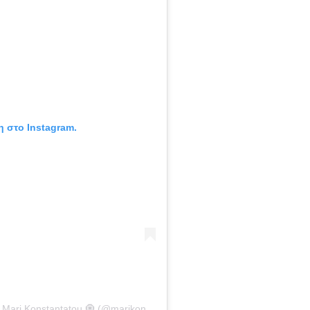
η στο Instagram.
Η δημοσίευση κοινοποιήθηκε από το χρήστη Mari Konstantatou 🧿 (@marikonstantatou)