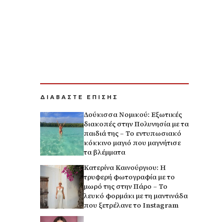
ΔΙΑΒΑΣΤΕ ΕΠΙΣΗΣ
Δούκισσα Νομικού: Εξωτικές
διακοπές στην Πολυνησία με τα
παιδιά της – Το εντυπωσιακό
κόκκινο μαγιό που μαγνήτισε
τα βλέμματα
Κατερίνα Καινούργιου: Η
τρυφερή φωτογραφία με το
μωρό της στην Πάρο – Το
λευκό φορμάκι με τη μαντινάδα
που ξετρέλανε το Instagram