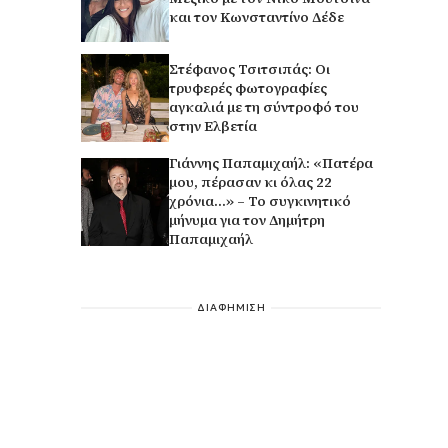
και τον Κωνσταντίνο Δέδε
Στέφανος Τσιτσιπάς: Οι
τρυφερές φωτογραφίες
αγκαλιά με τη σύντροφό του
στην Ελβετία
Γιάννης Παπαμιχαήλ: «Πατέρα
μου, πέρασαν κι όλας 22
χρόνια…» – Το συγκινητικό
μήνυμα για τον Δημήτρη
Παπαμιχαήλ
ΔΙΑΦΗΜΙΣΗ