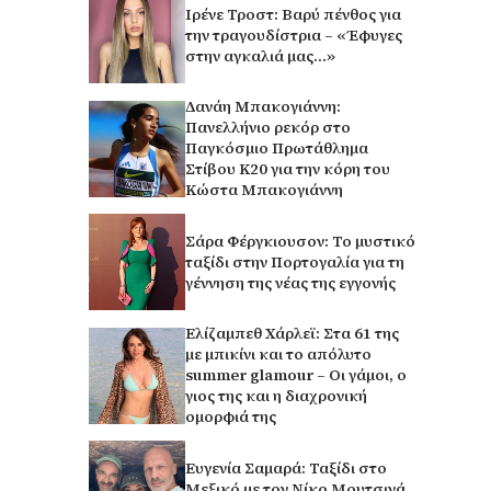
Ιρένε Τροστ: Βαρύ πένθος για
την τραγουδίστρια – «Έφυγες
στην αγκαλιά μας…»
Δανάη Μπακογιάννη:
Πανελλήνιο ρεκόρ στο
Παγκόσμιο Πρωτάθλημα
Στίβου Κ20 για την κόρη του
Κώστα Μπακογιάννη
Σάρα Φέργκιουσον: Το μυστικό
ταξίδι στην Πορτογαλία για τη
γέννηση της νέας της εγγονής
Ελίζαμπεθ Χάρλεϊ: Στα 61 της
με μπικίνι και το απόλυτο
summer glamour – Οι γάμοι, ο
γιος της και η διαχρονική
ομορφιά της
Ευγενία Σαμαρά: Ταξίδι στο
Μεξικό με τον Νίκο Μουτσινά