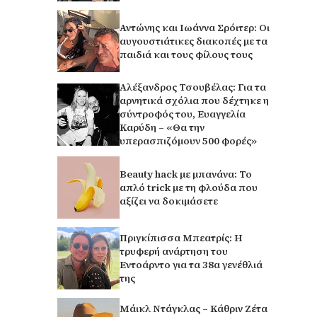
Αντώνης και Ιωάννα Σρόιτερ: Οι
αυγουστιάτικες διακοπές με τα
παιδιά και τους φίλους τους
Αλέξανδρος Τσουβέλας: Για τα
αρνητικά σχόλια που δέχτηκε η
σύντροφός του, Ευαγγελία
Καρύδη – «Θα την
υπερασπιζόμουν 500 φορές»
Beauty hack με μπανάνα: Το
απλό trick με τη φλούδα που
αξίζει να δοκιμάσετε
Πριγκίπισσα Μπεατρίς: Η
τρυφερή ανάρτηση του
Εντοάρντο για τα 38α γενέθλιά
της
Μάικλ Ντάγκλας – Κάθριν Ζέτα