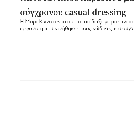
σύγχρονου casual dressing
Η Μαρί Κωνσταντάτου το απέδειξε με μια ανεπ
εμφάνιση που κινήθηκε στους κώδικες του σύγχ
chic, αναδεικνύοντας τη δύναμη που μπορεί να 
μελετημένο casual σύνολο.