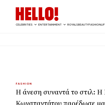
CELEBRITIES
ENTERTAINMENT
ROYALS
BEAUTY
FASHION
LI
FASHION
Η άνεση συναντά το στιλ: Η
Κωνσταντάτου παρέδωσε μ