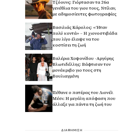
Τζόουνς: Γιόρτασαν τα 26α
γενέθλια του γιου τους, Ντίλαν,
με αδημοσίευτες φωτογραφίες
Βασιλιάς Κάρολος: «Ήταν
πολύ κοντά» – Η χιονοστιβάδα
που λίγο έλειψε να του
κοστίσει τη ζωή
Βαλέρια Χοψονίδου -Αργύρης
Βλωτιδέλλης: Βάφτισαν τον
μονάκριβο γιο τους στη
Βουλιαγμένη
Πέθανε ο πατέρας του Λιονέλ
Μέσι: Η μεγάλη απόφαση που
άλλαξε για πάντα τη ζωή του
ΔΙΑΦΗΜΙΣΗ