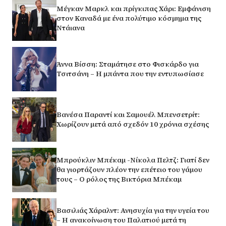
Μέγκαν Μαρκλ και πρίγκιπας Χάρι: Εμφάνιση
στον Καναδά με ένα πολύτιμο κόσμημα της
Ντάιανα
Άννα Βίσση: Σταμάτησε στο Φισκάρδο για
Τσιτσάνη – Η μπάντα που την εντυπωσίασε
Βανέσα Παραντί και Σαμουέλ Μπενσετρίτ:
Χωρίζουν μετά από σχεδόν 10 χρόνια σχέσης
Μπρούκλιν Μπέκαμ -Νίκολα Πελτζ: Γιατί δεν
θα γιορτάζουν πλέον την επέτειο του γάμου
τους – Ο ρόλος της Βικτόρια Μπέκαμ
Βασιλιάς Χάραλντ: Ανησυχία για την υγεία του
– Η ανακοίνωση του Παλατιού μετά τη