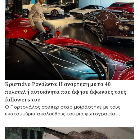
Κριστιάνο Ρονάλντο: Η ανάρτηση με τα 40
πολυτελή αυτοκίνητα που άφησε άφωνους τους
followers του
Ο Πορτογάλος σούπερ σταρ μοιράστηκε με τους
εκατομμύρια ακολούθους του μια φωτογραφία
μπροστά σε μέρος της εντυπωσιακής συλλογής του, η
οποία περιλαμβάνει Ferrari, Bugatti, McLaren και
Mercedes, γράφοντας χαρακτηριστικά: «Τα παιχνίδια