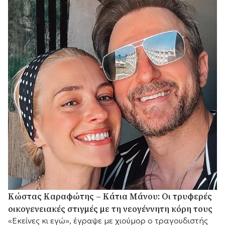
μου».
Κώστας Καραφώτης – Κάτια Μάνου: Οι τρυφερές
οικογενειακές στιγμές με τη νεογέννητη κόρη τους
«Εκείνες κι εγώ», έγραψε με χιούμορ ο τραγουδιστής