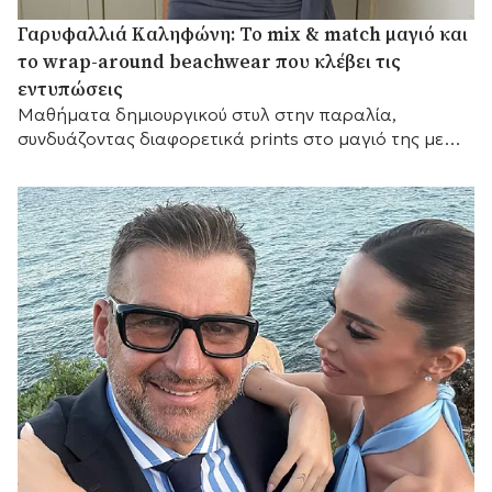
Γαρυφαλλιά Καληφώνη: Το mix & match μαγιό και
το wrap-around beachwear που κλέβει τις
εντυπώσεις
Mαθήματα δημιουργικού στυλ στην παραλία,
συνδυάζοντας διαφορετικά prints στο μαγιό της με
ένα εντυπωσιακό draped κάλυμμα.