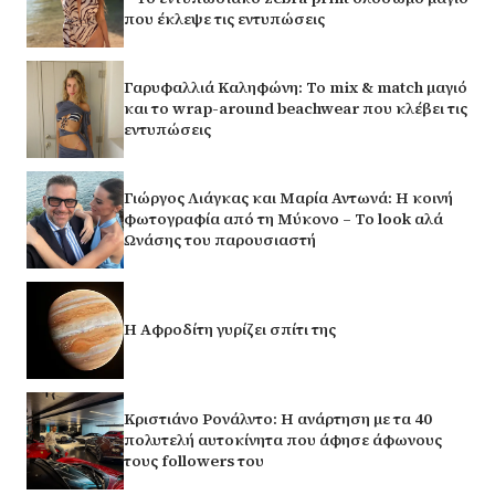
που έκλεψε τις εντυπώσεις
Γαρυφαλλιά Καληφώνη: Το mix & match μαγιό
και το wrap-around beachwear που κλέβει τις
εντυπώσεις
Γιώργος Λιάγκας και Μαρία Αντωνά: Η κοινή
φωτογραφία από τη Μύκονο – Το look αλά
Ωνάσης του παρουσιαστή
H Αφροδίτη γυρίζει σπίτι της
Κριστιάνο Ρονάλντο: Η ανάρτηση με τα 40
πολυτελή αυτοκίνητα που άφησε άφωνους
τους followers του