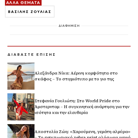
ΑΛΛΑ ΘΕΜΑΤΑ
ΒΑΣΙΛΗΣ ΖΟΥΛΙΑΣ
ΔΙΑΦΗΜΙΣΗ
ΔΙΑΒΑΣΤΕ ΕΠΙΣΗΣ
Αλεξάνδρα Νίκα: Αέρινη κομψότητα στο
σκάφος – Το στιγμιότυπο με το γιο της
Στεφανία Γουλιώτη: Στο World Pride στο
Άμστερνταμ – Η συγκινητική ανάρτηση για την
ισότητα και την ελευθερία
Αποστολία Ζώη: «Χαρούμενη, γεμάτη αλμύρα»
– Το εντυπωσιακό zebra print ολόσωμο μαγιό