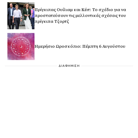
Πρίγκιπας Ουίλιαμ και Κέιτ: Το σχέδιο για να
προστατεύσουν τις μελλοντικές σχέσεις του
πρίγκιπα Τζορτζ
Ημερήσιο Ωροσκόπιο: Πέμπτη 6 Αυγούστου
ΔΙΑΦΗΜΙΣΗ