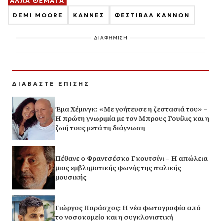
ΑΛΛΑ ΘΕΜΑΤΑ
DEMI MOORE
ΚΑΝΝΕΣ
ΦΕΣΤΙΒΑΛ ΚΑΝΝΩΝ
ΔΙΑΦΗΜΙΣΗ
ΔΙΑΒΑΣΤΕ ΕΠΙΣΗΣ
Έμα Χέμινγκ: «Με γοήτευσε η ζεστασιά του» –
Η πρώτη γνωριμία με τον Μπρους Γουίλις και η
ζωή τους μετά τη διάγνωση
Πέθανε ο Φραντσέσκο Γκουτσίνι – Η απώλεια
μιας εμβληματικής φωνής της ιταλικής
μουσικής
Γιώργος Παράσχος: Η νέα φωτογραφία από
το νοσοκομείο και η συγκλονιστική