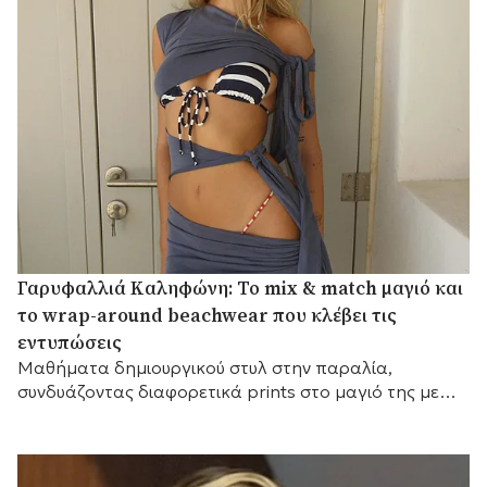
Γαρυφαλλιά Καληφώνη: Το mix & match μαγιό και
το wrap-around beachwear που κλέβει τις
εντυπώσεις
Mαθήματα δημιουργικού στυλ στην παραλία,
συνδυάζοντας διαφορετικά prints στο μαγιό της με
ένα εντυπωσιακό draped κάλυμμα.