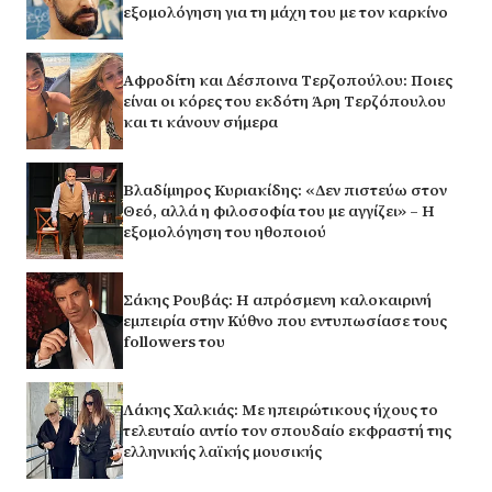
εξομολόγηση για τη μάχη του με τον καρκίνο
Αφροδίτη και Δέσποινα Τερζοπούλου: Ποιες
είναι οι κόρες του εκδότη Άρη Τερζόπουλου
και τι κάνουν σήμερα
Βλαδίμηρος Κυριακίδης: «Δεν πιστεύω στον
Θεό, αλλά η φιλοσοφία του με αγγίζει» – Η
εξομολόγηση του ηθοποιού
Σάκης Ρουβάς: Η απρόσμενη καλοκαιρινή
εμπειρία στην Κύθνο που εντυπωσίασε τους
followers του
Λάκης Χαλκιάς: Με ηπειρώτικους ήχους το
τελευταίο αντίο τον σπουδαίο εκφραστή της
ελληνικής λαϊκής μουσικής