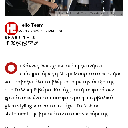
Photo by Mustafa Yalcin/Anadolu via Getty Images
Hello Team
Μάι 13, 2026, 3:57 ΜΜ EEST
SHARE THIS:
Ο
ι Κάννες δεν έχουν ακόμη ξεκινήσει
επίσημα, όμως η Ντέμι Μουρ κατάφερε ήδη
να τραβήξει όλα τα βλέμματα με την άφιξή της
στη Γαλλική Ριβιέρα. Και όχι, αυτή τη φορά δεν
χρειάστηκε ένα couture φόρεμα ή υπερβολικά
glam styling για να το πετύχει. Το fashion
statement της βρισκόταν στο πανωφόρι της.