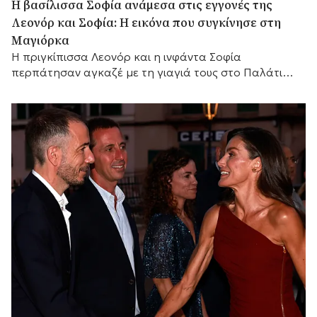
Η βασίλισσα Σοφία ανάμεσα στις εγγονές της
Λεονόρ και Σοφία: Η εικόνα που συγκίνησε στη
Μαγιόρκα
Η πριγκίπισσα Λεονόρ και η ινφάντα Σοφία
περπάτησαν αγκαζέ με τη γιαγιά τους στο Παλάτι
Μαριβέντ, χαρίζοντας μία από τις πιο ζεστές
οικογενειακές στιγμές του ισπανικού καλοκαιριού.