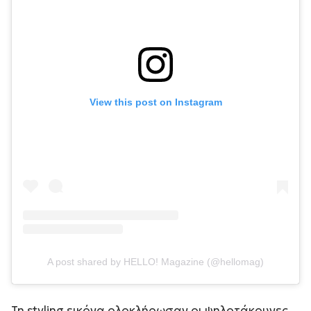
View this post on Instagram
A post shared by HELLO! Magazine (@hellomag)
Τη styling εικόνα ολοκλήρωσαν οι ψηλοτάκουνες