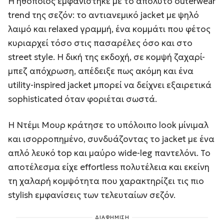
Η ηθοποιός εμφανίστηκε με το απόλυτο outerwear
trend της σεζόν: το αντιανεμικό jacket με ψηλό
λαιμό και relaxed γραμμή, ένα κομμάτι που φέτος
κυριαρχεί τόσο στις πασαρέλες όσο και στο
street style. Η δική της εκδοχή, σε κομψή ζαχαρί-
μπεζ απόχρωση, απέδειξε πως ακόμη και ένα
utility-inspired jacket μπορεί να δείχνει εξαιρετικά
sophisticated όταν φοριέται σωστά.
Η Ντέμι Μουρ κράτησε το υπόλοιπο look μίνιμαλ
και ισορροπημένο, συνδυάζοντας το jacket με ένα
απλό λευκό top και μαύρο wide-leg παντελόνι. Το
αποτέλεσμα είχε effortless πολυτέλεια και εκείνη
τη χαλαρή κομψότητα που χαρακτηρίζει τις πιο
stylish εμφανίσεις των τελευταίων σεζόν.
ΔΙΑΦΗΜΙΣΗ