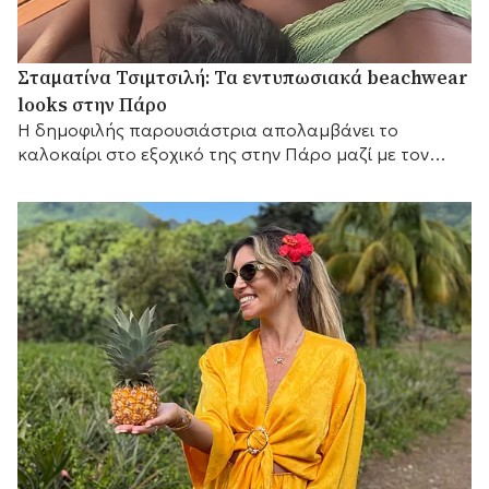
Σταματίνα Τσιμτσιλή: Τα εντυπωσιακά beachwear
looks στην Πάρο
Η δημοφιλής παρουσιάστρια απολαμβάνει το
καλοκαίρι στο εξοχικό της στην Πάρο μαζί με τον
Θέμη Σοφό και τα τρία τους παιδιά.