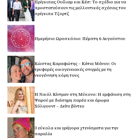
Πρίγκιπας Ουίλιαμ και Κέιτ: Το σχέδιο για να
προστατεύσουν τις μελλοντικές σχέσεις του
πρίγκιπα Τζορτζ
Ημερήσιο Ωροσκόπιο: Πέμπτη 6 Αυγούστου
Κώστας Καραφώτης – Κάτια Μάνου: Οι
τρυφερές οικογενειακές στιγμές με τη
νεογέννητη κόρη τους
H Νικόλ Κίντμαν στη Μύκονο: Η εμφάνιση στη
Ψαρού με διάσημη παρέα και άρωμα
Χόλιγουντ – Δείτε βίντεο
3 εύκολα και γρήγορα χτενίσματα για την
παραλία