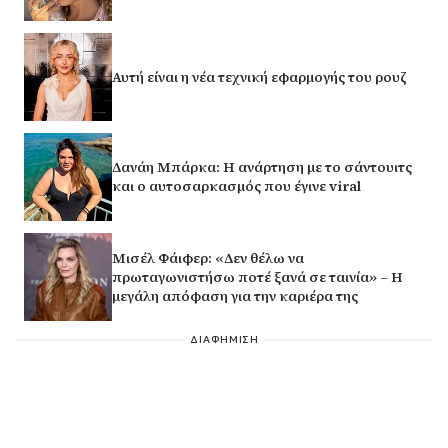
Αυτή είναι η νέα τεχνική εφαρμογής του ρουζ
Δανάη Μπάρκα: Η ανάρτηση με το σάντουιτς
και ο αυτοσαρκασμός που έγινε viral
Μισέλ Φάιφερ: «Δεν θέλω να
πρωταγωνιστήσω ποτέ ξανά σε ταινία» – Η
μεγάλη απόφαση για την καριέρα της
ΔΙΑΦΗΜΙΣΗ