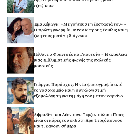
τζιτζίκια»
Έμα Χέμινγκ: «Με γοήτευσε η ζεστασιά του» –
Η πρώτη γνωριμία με τον Μπρους Γουίλις και η
ζωή τους μετά τη διάγνωση
Πέθανε ο Φραντσέσκο Γκουτσίνι – Η απώλεια
μιας εμβληματικής φωνής της ιταλικής
μουσικής
Γιώργος Παράσχος: Η νέα φωτογραφία από
το νοσοκομείο και η συγκλονιστική
εξομολόγηση για τη μάχη του με τον καρκίνο
Αφροδίτη και Δέσποινα Τερζοπούλου: Ποιες
είναι οι κόρες του εκδότη Άρη Τερζόπουλου
και τι κάνουν σήμερα