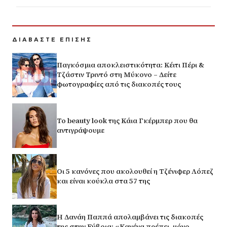
ΔΙΑΒΑΣΤΕ ΕΠΙΣΗΣ
Παγκόσμια αποκλειστικότητα: Κέιτι Πέρι &
Τζάστιν Τριντό στη Μύκονο – Δείτε
φωτογραφίες από τις διακοπές τους
Το beauty look της Κάια Γκέρμπερ που θα
αντιγράψουμε
Οι 5 κανόνες που ακολουθεί η Τζένιφερ Λόπεζ
και είναι κούκλα στα 57 της
Η Δανάη Παππά απολαμβάνει τις διακοπές
της στην Εύβοια: «Κανένα πρέπει, μόνο