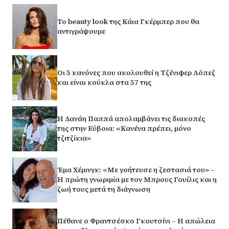
Το beauty look της Κάια Γκέρμπερ που θα
αντιγράψουμε
Οι 5 κανόνες που ακολουθεί η Τζένιφερ Λόπεζ
και είναι κούκλα στα 57 της
Η Δανάη Παππά απολαμβάνει τις διακοπές
της στην Εύβοια: «Κανένα πρέπει, μόνο
τζιτζίκια»
Έμα Χέμινγκ: «Με γοήτευσε η ζεστασιά του» –
Η πρώτη γνωριμία με τον Μπρους Γουίλις και η
ζωή τους μετά τη διάγνωση
Πέθανε ο Φραντσέσκο Γκουτσίνι – Η απώλεια