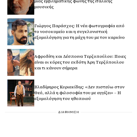
μιας εμβληματικής φωνής της ιταλικής
μουσικής
Γιώργος Παράσχος: Η νέα φωτογραφία από
το νοσοκομείο και η συγκλονιστική
εξομολόγηση για τη μάχη του με τον καρκίνο
Αφροδίτη και Δέσποινα Τερζοπούλου: Ποιες
είναι οι κόρες του εκδότη Άρη Τερζόπουλου
και τι κάνουν σήμερα
Βλαδίμηρος Κυριακίδης: «Δεν πιστεύω στον
Θεό, αλλά η φιλοσοφία του με αγγίζει» – Η
εξομολόγηση του ηθοποιού
ΔΙΑΦΗΜΙΣΗ