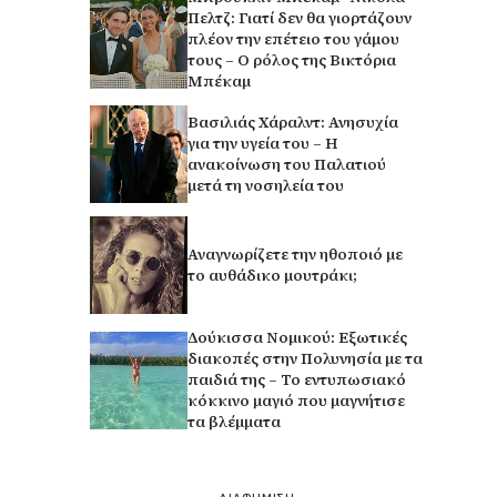
Πελτζ: Γιατί δεν θα γιορτάζουν
πλέον την επέτειο του γάμου
τους – Ο ρόλος της Βικτόρια
Μπέκαμ
Βασιλιάς Χάραλντ: Ανησυχία
για την υγεία του – Η
ανακοίνωση του Παλατιού
μετά τη νοσηλεία του
Αναγνωρίζετε την ηθοποιό με
το αυθάδικο μουτράκι;
Δούκισσα Νομικού: Εξωτικές
διακοπές στην Πολυνησία με τα
παιδιά της – Το εντυπωσιακό
κόκκινο μαγιό που μαγνήτισε
τα βλέμματα