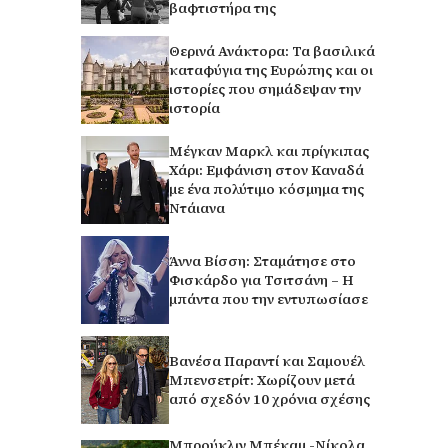
βαφτιστήρα της
Θερινά Ανάκτορα: Τα βασιλικά
καταφύγια της Ευρώπης και οι
ιστορίες που σημάδεψαν την
ιστορία
Μέγκαν Μαρκλ και πρίγκιπας
Χάρι: Εμφάνιση στον Καναδά
με ένα πολύτιμο κόσμημα της
Ντάιανα
Άννα Βίσση: Σταμάτησε στο
Φισκάρδο για Τσιτσάνη – Η
μπάντα που την εντυπωσίασε
Βανέσα Παραντί και Σαμουέλ
Μπενσετρίτ: Χωρίζουν μετά
από σχεδόν 10 χρόνια σχέσης
Μπρούκλιν Μπέκαμ -Νίκολα