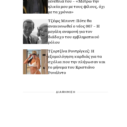
γενέθλιά του – «Μετρώ την
ηλικία μου με τους φίλους, όχι
με τα χρόνια»
Τζέιμς Μποντ: Πότε θα
ανακοινωθεί ο νέος 007 – Η
μεγάλη αναμονή για τον
διάδοχο του εμβληματικού
ρόλου
Τζορτζίνα Ροντρίγκεζ: Η
εξομολόγηση καρδιάς για τα
σχόλια που την πλήγωσαν και
το μήνυμα του Κριστιάνο
Ρονάλντο
ΔΙΑΦΗΜΙΣΗ