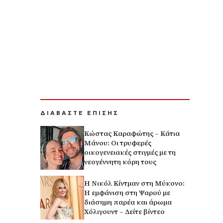
ΔΙΑΒΑΣΤΕ ΕΠΙΣΗΣ
Κώστας Καραφώτης – Κάτια
Μάνου: Οι τρυφερές
οικογενειακές στιγμές με τη
νεογέννητη κόρη τους
H Νικόλ Κίντμαν στη Μύκονο:
Η εμφάνιση στη Ψαρού με
διάσημη παρέα και άρωμα
Χόλιγουντ – Δείτε βίντεο