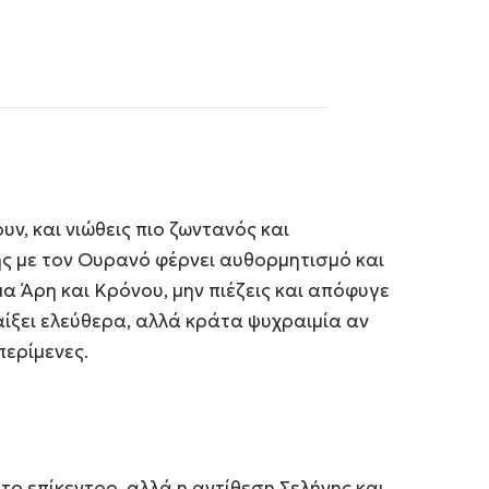
ν, και νιώθεις πιο ζωντανός και
ης με τον Ουρανό φέρνει αυθορμητισμό και
α Άρη και Κρόνου, μην πιέζεις και απόφυγε
παίξει ελεύθερα, αλλά κράτα ψυχραιμία αν
περίμενες.
στο επίκεντρο, αλλά η αντίθεση Σελήνης και