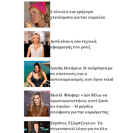
3 εύκολα και γρήγορα
χτενίσματα για την παραλία
Αυτή είναι η νέα τεχνική
εφαρμογής του ρουζ
Δανάη Μπάρκα: Η ανάρτηση με
το σάντουιτς και ο
αυτοσαρκασμός που έγινε viral
Μισέλ Φάιφερ: «Δεν θέλω να
πρωταγωνιστήσω ποτέ ξανά
σε ταινία» – Η μεγάλη
απόφαση για την καριέρα της
Στράτος Τζώρτζογλου: Τα
συγκινητικά λόγια για τα 61α