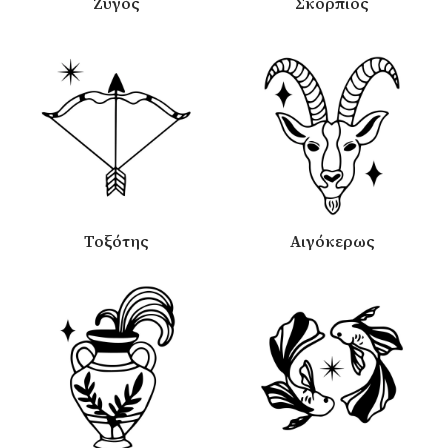
Ζυγός
Σκορπιός
Τοξότης
Αιγόκερως