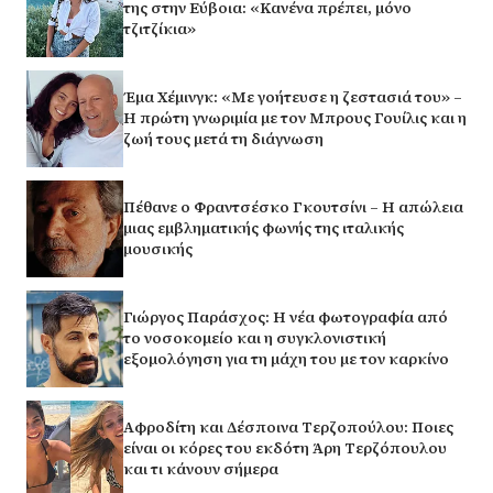
της στην Εύβοια: «Κανένα πρέπει, μόνο
τζιτζίκια»
Έμα Χέμινγκ: «Με γοήτευσε η ζεστασιά του» –
Η πρώτη γνωριμία με τον Μπρους Γουίλις και η
ζωή τους μετά τη διάγνωση
Πέθανε ο Φραντσέσκο Γκουτσίνι – Η απώλεια
μιας εμβληματικής φωνής της ιταλικής
μουσικής
Γιώργος Παράσχος: Η νέα φωτογραφία από
το νοσοκομείο και η συγκλονιστική
εξομολόγηση για τη μάχη του με τον καρκίνο
Αφροδίτη και Δέσποινα Τερζοπούλου: Ποιες
είναι οι κόρες του εκδότη Άρη Τερζόπουλου
και τι κάνουν σήμερα