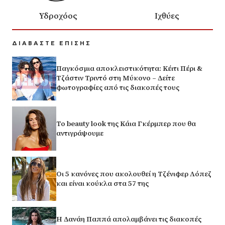
Υδροχόος
Ιχθύες
ΔΙΑΒΑΣΤΕ ΕΠΙΣΗΣ
Παγκόσμια αποκλειστικότητα: Κέιτι Πέρι &
Τζάστιν Τριντό στη Μύκονο – Δείτε
φωτογραφίες από τις διακοπές τους
Το beauty look της Κάια Γκέρμπερ που θα
αντιγράψουμε
Οι 5 κανόνες που ακολουθεί η Τζένιφερ Λόπεζ
και είναι κούκλα στα 57 της
Η Δανάη Παππά απολαμβάνει τις διακοπές