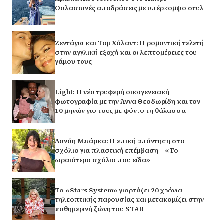
Θαλασσινές αποδράσεις με υπέρκομψο στυλ
Ζεντάγια και Τομ Χόλαντ: Η ρομαντική τελετή
στην αγγλική εξοχή και οι λεπτομέρειες του
γάμου τους
Light: Η νέα τρυφερή οικογενειακή
φωτογραφία με την Άννα Θεοδωρίδη και τον
10 μηνών γιο τους με φόντο τη θάλασσα
Δανάη Μπάρκα: Η επική απάντηση στο
σχόλιο για πλαστική επέμβαση – «Το
ωραιότερο σχόλιο που είδα»
Το «Stars System» γιορτάζει 20 χρόνια
τηλεοπτικής παρουσίας και μετακομίζει στην
καθημερινή ζώνη του STAR