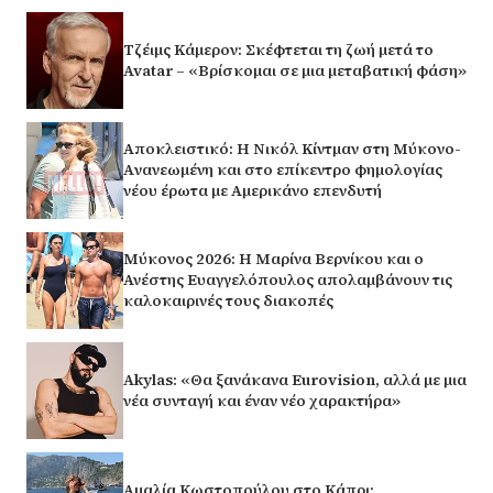
Τζέιμς Κάμερον: Σκέφτεται τη ζωή μετά το
Avatar – «Βρίσκομαι σε μια μεταβατική φάση»
Αποκλειστικό: Η Νικόλ Κίντμαν στη Μύκονο-
Aνανεωμένη και στο επίκεντρο φημολογίας
νέου έρωτα με Αμερικάνο επενδυτή
Μύκονος 2026: Η Μαρίνα Βερνίκου και ο
Ανέστης Ευαγγελόπουλος απολαμβάνουν τις
καλοκαιρινές τους διακοπές
Akylas: «Θα ξανάκανα Eurovision, αλλά με μια
νέα συνταγή και έναν νέο χαρακτήρα»
Αμαλία Κωστοπούλου στο Κάπρι: