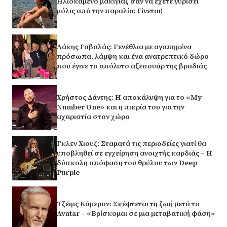
Ηλιοκαμένο μακιγιάζ σαν να έχετε γυρίσει
μόλις από την παραλία; Γίνεται!
Λάκης Γαβαλάς: Γενέθλια με αγαπημένα
πρόσωπα, λάμψη και ένα ανατρεπτικό δώρο
που έγινε το απόλυτο αξεσουάρ της βραδιάς
Χρήστος Δάντης: Η αποκάλυψη για το «My
Number One» και η πικρία του για την
αχαριστία στον χώρο
Γκλεν Χιουζ: Σταματά τις περιοδείες γιατί θα
υποβληθεί σε εγχείρηση ανοιχτής καρδιάς – Η
δύσκολη απόφαση του θρύλου των Deep
Purple
Τζέιμς Κάμερον: Σκέφτεται τη ζωή μετά το
Avatar – «Βρίσκομαι σε μια μεταβατική φάση»