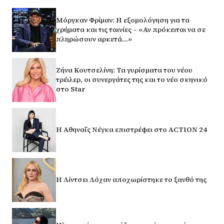
Μόργκαν Φρίμαν: Η εξομολόγηση για τα
χρήματα και τις ταινίες – «Αν πρόκειται να σε
πληρώσουν αρκετά…»
Ζήνα Κουτσελίνη: Τα γυρίσματα του νέου
τρέιλερ, οι συνεργάτες της και το νέο σκηνικό
στο Star
Η Αθηναΐς Νέγκα επιστρέφει στο ACTION 24
Η Λίντσει Λόχαν αποχωρίστηκε το ξανθό της