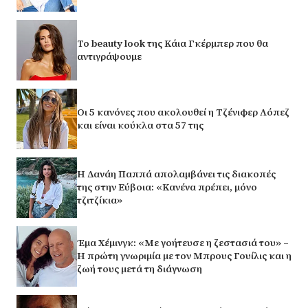
Το beauty look της Κάια Γκέρμπερ που θα
αντιγράψουμε
Οι 5 κανόνες που ακολουθεί η Τζένιφερ Λόπεζ
και είναι κούκλα στα 57 της
Η Δανάη Παππά απολαμβάνει τις διακοπές
της στην Εύβοια: «Κανένα πρέπει, μόνο
τζιτζίκια»
Έμα Χέμινγκ: «Με γοήτευσε η ζεστασιά του» –
Η πρώτη γνωριμία με τον Μπρους Γουίλις και η
ζωή τους μετά τη διάγνωση