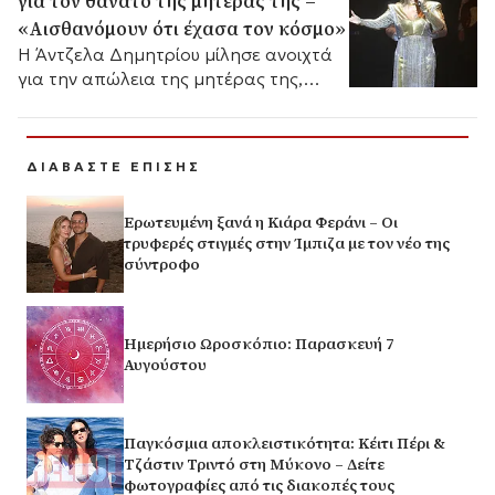
για τον θάνατο της μητέρας της –
«Αισθανόμουν ότι έχασα τον κόσμο»
Η Άντζελα Δημητρίου μίλησε ανοιχτά
για την απώλεια της μητέρας της,
περιγράφοντας τη δύσκολη περίοδο
που πέρασε και τη δύναμη που βρίσκει
στην οικογένειά της.
ΔΙΑΒΑΣΤΕ ΕΠΙΣΗΣ
Ερωτευμένη ξανά η Κιάρα Φεράνι – Οι
τρυφερές στιγμές στην Ίμπιζα με τον νέο της
σύντροφο
Ημερήσιο Ωροσκόπιο: Παρασκευή 7
Αυγούστου
Παγκόσμια αποκλειστικότητα: Κέιτι Πέρι &
Τζάστιν Τριντό στη Μύκονο – Δείτε
φωτογραφίες από τις διακοπές τους