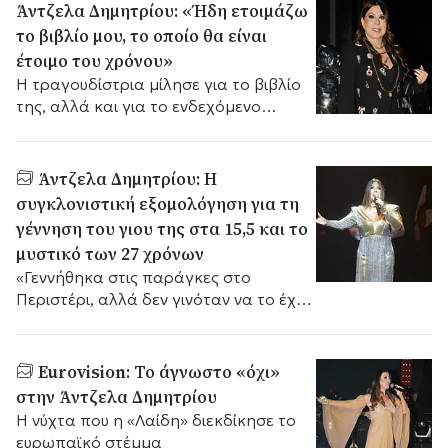
Άντζελα Δημητρίου: «Ήδη ετοιμάζω
το βιβλίο μου, το οποίο θα είναι
έτοιμο του χρόνου»
Η τραγουδίστρια μίλησε για το βιβλίο
της, αλλά και για το ενδεχόμενο
ταινίας βασισμένης στη ζωή της.
Άντζελα Δημητρίου: Η
συγκλονιστική εξομολόγηση για τη
γέννηση του γιου της στα 15,5 και το
μυστικό των 27 χρόνων
«Γεννήθηκα στις παράγκες στο
Περιστέρι, αλλά δεν γινόταν να το έχω
εγώ αυτό το παιδί». Η «Λαίδη» του
ελληνικού τραγουδιού ανοίγει την
καρδιά της και συγκινεί.
Eurovision: Το άγνωστο «όχι»
στην Άντζελα Δημητρίου
Η νύχτα που η «Λαίδη» διεκδίκησε το
ευρωπαϊκό στέμμα