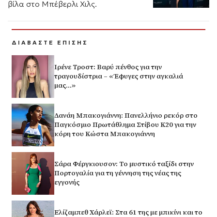
βίλα στο Μπέβερλι Χιλς.
ΔΙΑΒΑΣΤΕ ΕΠΙΣΗΣ
Ιρένε Τροστ: Βαρύ πένθος για την
τραγουδίστρια – «Έφυγες στην αγκαλιά
μας…»
Δανάη Μπακογιάννη: Πανελλήνιο ρεκόρ στο
Παγκόσμιο Πρωτάθλημα Στίβου Κ20 για την
κόρη του Κώστα Μπακογιάννη
Σάρα Φέργκιουσον: Το μυστικό ταξίδι στην
Πορτογαλία για τη γέννηση της νέας της
εγγονής
Ελίζαμπεθ Χάρλεϊ: Στα 61 της με μπικίνι και το