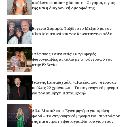
απόλυτο summer glamour – Οι γάμοι, ο γιος
της και η διαχρονική ομορφιά της
Ευγενία Σαμαρά: Ταξίδι στο Μεξικό με τον
Νίκο Μουτσινά και τον Κωνσταντίνο Δέδε
Στέφανος Τσιτσιπάς: Οι τρυφερές
φωτογραφίες αγκαλιά με τη σύντροφό του
στην Ελβετία
Γιάννης Παπαμιχαήλ: «Πατέρα μου, πέρασαν
κι όλας 22 χρόνια…» – Το συγκινητικό μήνυμα
για τον Δημήτρη Παπαμιχαήλ
Λίλα Μπακλέση: Έγινε μητέρα για πρώτη
φορά – Το συγκινητικό μήνυμα του συντρόφου
της και η πρώτη φωτογραφία του γιου τους