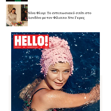
Νίνα Φλορ: Το εντυπωσιακό σπίτι στο
Λονδίνο με τον Φίλιππο Ντε Γκρες