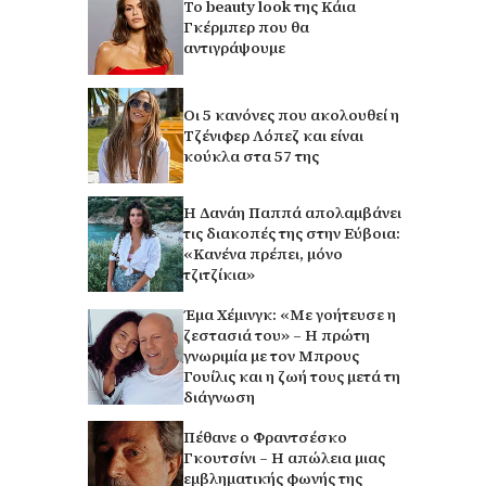
Το beauty look της Κάια
Γκέρμπερ που θα
αντιγράψουμε
Οι 5 κανόνες που ακολουθεί η
Τζένιφερ Λόπεζ και είναι
κούκλα στα 57 της
Η Δανάη Παππά απολαμβάνει
τις διακοπές της στην Εύβοια:
«Κανένα πρέπει, μόνο
τζιτζίκια»
Έμα Χέμινγκ: «Με γοήτευσε η
ζεστασιά του» – Η πρώτη
γνωριμία με τον Μπρους
Γουίλις και η ζωή τους μετά τη
διάγνωση
Πέθανε ο Φραντσέσκο
Γκουτσίνι – Η απώλεια μιας
εμβληματικής φωνής της