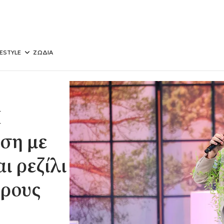
FESTYLE
ΖΩΔΙΑ
Η
ση με
ι ρεζίλι
ορους