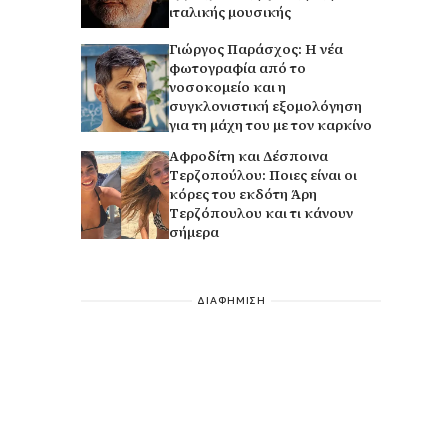
ιταλικής μουσικής
Γιώργος Παράσχος: Η νέα
φωτογραφία από το
νοσοκομείο και η
συγκλονιστική εξομολόγηση
για τη μάχη του με τον καρκίνο
Αφροδίτη και Δέσποινα
Τερζοπούλου: Ποιες είναι οι
κόρες του εκδότη Άρη
Τερζόπουλου και τι κάνουν
σήμερα
ΔΙΑΦΗΜΙΣΗ