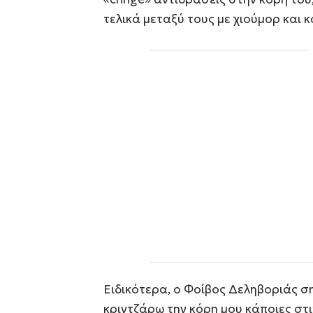
τελικά μεταξύ τους με χιούμορ και 
Ειδικότερα, ο Φοίβος Δεληβοριάς σ
κριντζάρω την κόρη μου κάποιες στι