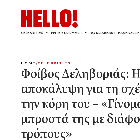
CELEBRITIES
ENTERTAINMENT
ROYALS
BEAUTY
FASHION
LI
HOME
CELEBRITIES
Φοίβος Δεληβοριάς: 
αποκάλυψη για τη σχέ
την κόρη του – «Γίνομα
μπροστά της με διάφ
τρόπους»