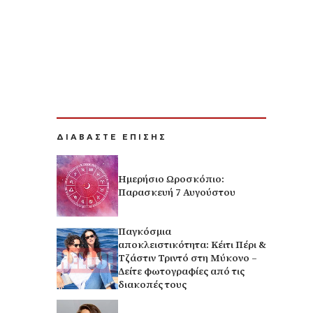
ΔΙΑΒΑΣΤΕ ΕΠΙΣΗΣ
Ημερήσιο Ωροσκόπιο:
Παρασκευή 7 Αυγούστου
Παγκόσμια
αποκλειστικότητα: Κέιτι Πέρι &
Τζάστιν Τριντό στη Μύκονο –
Δείτε φωτογραφίες από τις
διακοπές τους