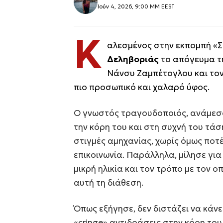
Ιούν 4, 2026, 9:00 ΜΜ EEST
Κ
αλεσμένος στην εκπομπή «Σ
Δεληβοριάς
το απόγευμα τη
Νάνσυ Ζαμπέτογλου και το
πιο προσωπικό και χαλαρό ύφος.
Ο γνωστός τραγουδοποιός, ανάμεσα
την κόρη του και στη συχνή του τάσ
στιγμές αμηχανίας, χωρίς όμως ποτέ
επικοινωνία. Παράλληλα, μίλησε γι
μικρή ηλικία και τον τρόπο με τον 
αυτή τη διάθεση.
Όπως εξήγησε, δεν διστάζει να κάν
«cringe» αντιδράσεις στην κόρη του