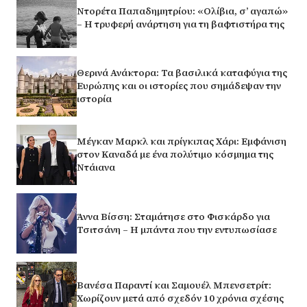
Ντορέτα Παπαδημητρίου: «Ολίβια, σ’ αγαπώ»
– Η τρυφερή ανάρτηση για τη βαφτιστήρα της
Θερινά Ανάκτορα: Τα βασιλικά καταφύγια της
Ευρώπης και οι ιστορίες που σημάδεψαν την
ιστορία
Μέγκαν Μαρκλ και πρίγκιπας Χάρι: Εμφάνιση
στον Καναδά με ένα πολύτιμο κόσμημα της
Ντάιανα
Άννα Βίσση: Σταμάτησε στο Φισκάρδο για
Τσιτσάνη – Η μπάντα που την εντυπωσίασε
Βανέσα Παραντί και Σαμουέλ Μπενσετρίτ:
Χωρίζουν μετά από σχεδόν 10 χρόνια σχέσης