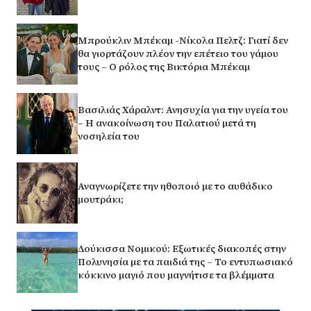
Μπρούκλιν Μπέκαμ -Νίκολα Πελτζ: Γιατί δεν
θα γιορτάζουν πλέον την επέτειο του γάμου
τους – Ο ρόλος της Βικτόρια Μπέκαμ
Βασιλιάς Χάραλντ: Ανησυχία για την υγεία του
– Η ανακοίνωση του Παλατιού μετά τη
νοσηλεία του
Αναγνωρίζετε την ηθοποιό με το αυθάδικο
μουτράκι;
Δούκισσα Νομικού: Εξωτικές διακοπές στην
Πολυνησία με τα παιδιά της – Το εντυπωσιακό
κόκκινο μαγιό που μαγνήτισε τα βλέμματα