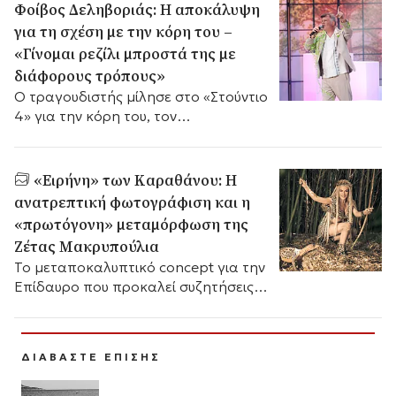
Φοίβος Δεληβοριάς: Η αποκάλυψη
για τη σχέση με την κόρη του –
«Γίνομαι ρεζίλι μπροστά της με
διάφορους τρόπους»
Ο τραγουδιστής μίλησε στο «Στούντιο
4» για την κόρη του, τον
αυτοσαρκασμό του και τις
χιουμοριστικές στιγμές της
καθημερινότητάς τους.
«Ειρήνη» των Καραθάνου: Η
ανατρεπτική φωτογράφιση και η
«πρωτόγονη» μεταμόρφωση της
Ζέτας Μακρυπούλια
Το μεταποκαλυπτικό concept για την
Επίδαυρο που προκαλεί συζητήσεις
πριν την αυλαία.
ΔΙΑΒΑΣΤΕ ΕΠΙΣΗΣ