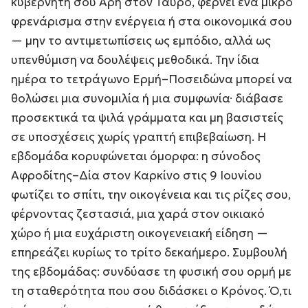
κυβερνήτη σου Άρη στον Ταύρο, φέρνει ένα μικρό
φρενάρισμα στην ενέργεια ή στα οικονομικά σου
— μην το αντιμετωπίσεις ως εμπόδιο, αλλά ως
υπενθύμιση να δουλέψεις μεθοδικά. Την ίδια
ημέρα το τετράγωνο Ερμή–Ποσειδώνα μπορεί να
θολώσει μια συνομιλία ή μια συμφωνία· διάβασε
προσεκτικά τα ψιλά γράμματα και μη βασιστείς
σε υποσχέσεις χωρίς γραπτή επιβεβαίωση. Η
εβδομάδα κορυφώνεται όμορφα: η σύνοδος
Αφροδίτης–Δία στον Καρκίνο στις 9 Ιουνίου
φωτίζει το σπίτι, την οικογένεια και τις ρίζες σου,
φέρνοντας ζεστασιά, μια χαρά στον οικιακό
χώρο ή μια ευχάριστη οικογενειακή είδηση —
επηρεάζει κυρίως το τρίτο δεκαήμερο. Συμβουλή
της εβδομάδας: συνδύασε τη φυσική σου ορμή με
τη σταθερότητα που σου διδάσκει ο Κρόνος. Ό,τι