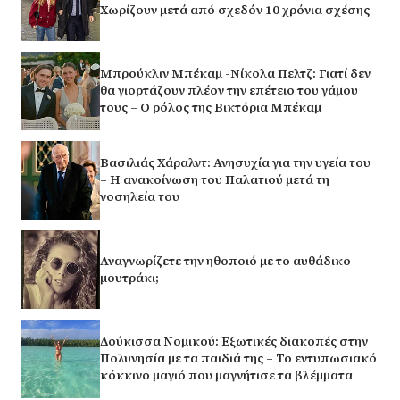
Χωρίζουν μετά από σχεδόν 10 χρόνια σχέσης
Μπρούκλιν Μπέκαμ -Νίκολα Πελτζ: Γιατί δεν
θα γιορτάζουν πλέον την επέτειο του γάμου
τους – Ο ρόλος της Βικτόρια Μπέκαμ
Βασιλιάς Χάραλντ: Ανησυχία για την υγεία του
– Η ανακοίνωση του Παλατιού μετά τη
νοσηλεία του
Αναγνωρίζετε την ηθοποιό με το αυθάδικο
μουτράκι;
Δούκισσα Νομικού: Εξωτικές διακοπές στην
Πολυνησία με τα παιδιά της – Το εντυπωσιακό
κόκκινο μαγιό που μαγνήτισε τα βλέμματα