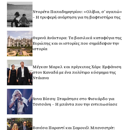
Ντορέτα Παπαδημητρίου: «Ολίβια, σ’ αγαπώ»
– Η τρυφερή ανάρτηση για τη βαφτιστήρα της
Θερινά Ανάκτορα: Τα βασιλικά καταφύγια της
Ευρώπης και οι ιστορίες που σημάδεψαν την
ιστορία
Μέγκαν Μαρκλ και πρίγκιπας Χάρι: Εμφάνιση
στον Καναδά με ένα πολύτιμο κόσμημα της
Ντάιανα
Άννα Βίσση: Σταμάτησε στο Φισκάρδο για
Τσιτσάνη – Η μπάντα που την εντυπωσίασε
Βανέσα Παραντί και Σαμουέλ Μπενσετρίτ: