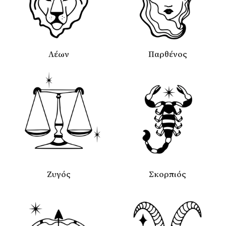
Λέων
Παρθένος
Ζυγός
Σκορπιός