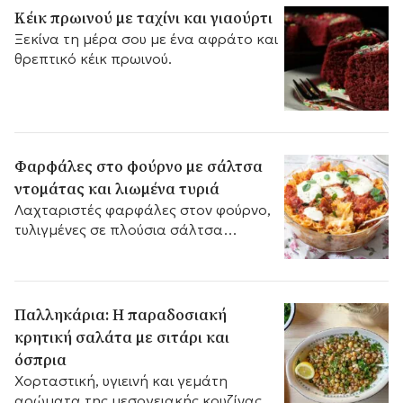
συμβιβασμούς.
Κέικ πρωινού με ταχίνι και γιαούρτι
Ξεκίνα τη μέρα σου με ένα αφράτο και
θρεπτικό κέικ πρωινού.
Φαρφάλες στο φούρνο με σάλτσα
ντομάτας και λιωμένα τυριά
Λαχταριστές φαρφάλες στον φούρνο,
τυλιγμένες σε πλούσια σάλτσα
ντομάτας και σκεπασμένες με
λιωμένα, χρυσαφένια τυριά που δίνουν
μοναδική γεύση σε κάθε μπουκιά.
Παλληκάρια: Η παραδοσιακή
κρητική σαλάτα με σιτάρι και
όσπρια
Χορταστική, υγιεινή και γεμάτη
αρώματα της μεσογειακής κουζίνας,