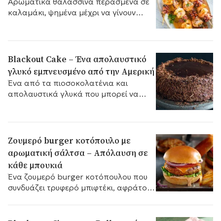
Αρωματικά θαλασσινά περασμένα σε
καλαμάκι, ψημένα μέχρι να γίνουν
ζουμερά και ελαφρώς τραγανά,
δημιουργούν ένα λαχταριστό σουβλάκι
που θυμίζει καλοκαίρι και θάλασσα.
Blackout Cake – Ένα απολαυστικό
γλυκό εμπνευσμένο από την Αμερική
Ένα από τα πιοσοκολατένια και
απολαυστικά γλυκά που μπορεί να
δοκιμάσει κανείς.
Ζουμερό burger κοτόπουλο με
αρωματική σάλτσα – Απόλαυση σε
κάθε μπουκιά
Ένα ζουμερό burger κοτόπουλου που
συνδυάζει τρυφερό μπιφτέκι, αφράτο
ψωμάκι και μια αρωματική σάλτσα
που απογειώνει τη γεύση.