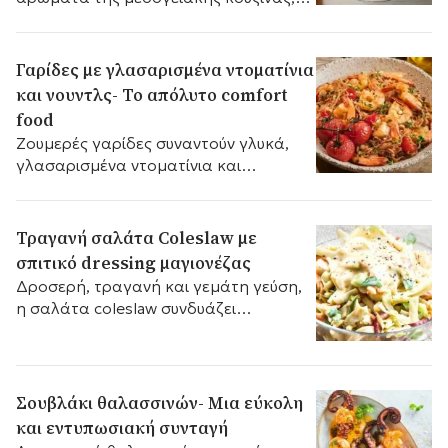
αποτελεί ένα αυθεντικό πιάτο που
συνδυάζει απλά υλικά και την
παράδοση της Κρήτης σε κάθε
Γαρίδες με γλασαρισμένα ντοματίνια
μπουκιά.
και νουντλς- Το απόλυτο comfort
food
Ζουμερές γαρίδες συναντούν γλυκά,
γλασαρισμένα ντοματίνια και
αρωματικά νουντλς σε ένα πιάτο
γεμάτο χρώμα και γεύση.
Τραγανή σαλάτα Coleslaw με
σπιτικό dressing μαγιονέζας
Δροσερή, τραγανή και γεμάτη γεύση,
η σαλάτα coleslaw συνδυάζει
ψιλοκομμένο λάχανο και καρότο με
ένα κρεμώδες σπιτικό dressing
μαγιονέζας.
Σουβλάκι θαλασσινών- Μια εύκολη
και εντυπωσιακή συνταγή