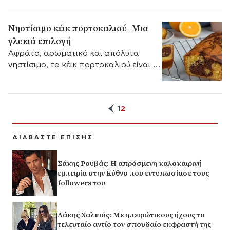
δημιουργώντας μια σαλάτα γεμάτη
γεύση και άρωμα Κυκλάδων.
Νηστίσιμο κέικ πορτοκαλιού- Μια
γλυκιά επιλογή
Αφράτο, αρωματικό και απόλυτα
νηστίσιμο, το κέικ πορτοκαλιού είναι η
ιδανική γλυκιά επιλογή για όσους
θέλουν κάτι νόστιμο χωρίς ζωικά
προϊόντα.
1
2
ΔΙΑΒΑΣΤΕ ΕΠΙΣΗΣ
Σάκης Ρουβάς: Η απρόσμενη καλοκαιρινή
εμπειρία στην Κύθνο που εντυπωσίασε τους
followers του
Λάκης Χαλκιάς: Με ηπειρώτικους ήχους το
τελευταίο αντίο τον σπουδαίο εκφραστή της