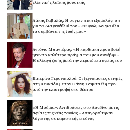
ελληνικής λαϊκής μουσικής
Λάκης Γαβαλάς: Η συγκινητική εξομολόγηση
για τα 74α γενέθλιά του – «Ευγνώμων για όλα
τα συμβάντα της ζωής μου»
Αντόνιο Μπαντέρας: «Η καρδιακή προσβολή
ήταν το καλύτερο πράγμα που μου συνέβη» –
Η αλλαγή ζωής μετά την περιπέτεια υγείας του
Κατερίνα Γερονικολού: Οι ξέγνοιαστες στιγμές
στη Λευκάδα με τον Γιάννη Τσιμιτσέλη πριν
από την επιστροφή στο θέατρο
«Η Μούμια»: Αντιδράσεις στο Λονδίνο με τις
αφίσες της νέας ταινίας – Απαγορεύτηκαν
λόγω της σοκαριστικής εικόνας