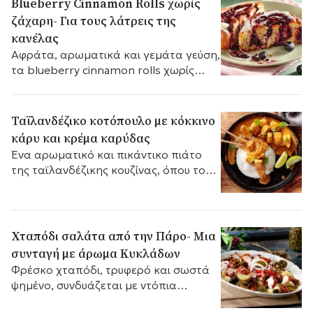
Blueberry Cinnamon Rolls χωρίς
ζάχαρη- Για τους λάτρεις της
κανέλας
Αφράτα, αρωματικά και γεμάτα γεύση,
τα blueberry cinnamon rolls χωρίς
ζάχαρη είναι η ιδανική επιλογή για
όσους αγαπούν την κανέλα αλλά
θέλουν μια πιο ισορροπημένη γλυκιά
Ταϊλανδέζικο κοτόπουλο με κόκκινο
απόλαυση.
κάρυ και κρέμα καρύδας
Ένα αρωματικό και πικάντικο πιάτο
της ταϊλανδέζικης κουζίνας, όπου το
τρυφερό κοτόπουλο σιγομαγειρεύεται
σε πλούσια σάλτσα με κόκκινο κάρυ
και κρέμα καρύδας.
Χταπόδι σαλάτα από την Πάρο- Μια
συνταγή με άρωμα Κυκλάδων
Φρέσκο χταπόδι, τρυφερό και σωστά
ψημένο, συνδυάζεται με ντόπια
λαχανικά και μυρωδικά,