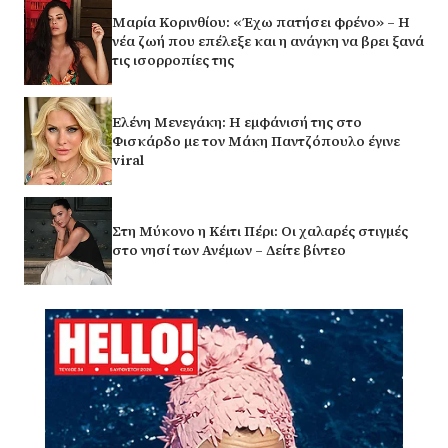
Μαρία Κορινθίου: «Έχω πατήσει φρένο» – Η
νέα ζωή που επέλεξε και η ανάγκη να βρει ξανά
τις ισορροπίες της
Ελένη Μενεγάκη: Η εμφάνισή της στο
Φισκάρδο με τον Μάκη Παντζόπουλο έγινε
viral
Στη Μύκονο η Κέιτι Πέρι: Οι χαλαρές στιγμές
στο νησί των Ανέμων – Δείτε βίντεο