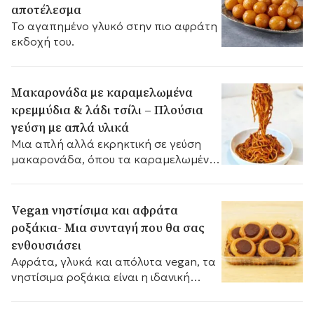
αποτέλεσμα
Το αγαπημένο γλυκό στην πιο αφράτη
εκδοχή του.
Μακαρονάδα με καραμελωμένα
κρεμμύδια & λάδι τσίλι – Πλούσια
γεύση με απλά υλικά
Μια απλή αλλά εκρηκτική σε γεύση
μακαρονάδα, όπου τα καραμελωμένα
κρεμμύδια συναντούν το πικάντικο
λάδι τσίλι, δημιουργώντας ένα πιάτο
γεμάτο αρώματα και ένταση.
Vegan νηστίσιμα και αφράτα
ροξάκια- Μια συνταγή που θα σας
ενθουσιάσει
Αφράτα, γλυκά και απόλυτα vegan, τα
νηστίσιμα ροξάκια είναι η ιδανική
επιλογή για όσους θέλουν να
απολαύσουν μια γεύση χωρίς